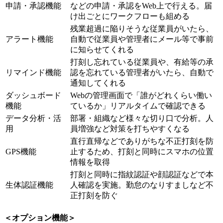
申請・承認機能
などの申請・承認をWeb上で行える。届
け出ごとにワークフローも組める
残業超過に陥りそうな従業員がいたら、
アラート機能
自動で従業員や管理者にメール等で事前
に知らせてくれる
打刻し忘れている従業員や、有給等の承
リマインド機能
認を忘れている管理者がいたら、自動で
通知してくれる
ダッシュボード
Webの管理画面で「誰がどれくらい働い
機能
ているか」リアルタイムで確認できる
データ分析・活
部署・組織など様々な切り口で分析。人
用
員増強など対策を打ちやすくなる
直行直帰などでありがちな不正打刻を防
GPS機能
止するため、打刻と同時にスマホの位置
情報を取得
打刻と同時に指紋認証や顔認証などで本
生体認証機能
人確認を実施。勤怠のなりすましなど不
正打刻を防ぐ
＜オプション機能＞