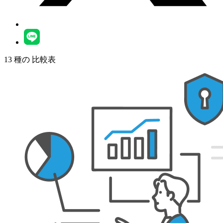
13
種の
比較表