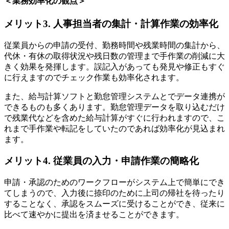
＜業務効率化の観点＞
メリット3. 人事担当者の集計・計算作業の効率化
従業員からの申請の受付、勤務時間や残業時間の集計から、
代休・有休の取得状況や残日数の管理まで手作業の削減に大
きく効果を発揮します。誤記入があっても発見や修正もすぐ
に行えますのでチェック作業も効率化されます。
また、給与計算ソフトと勤怠管理システムとでデータ連携が
できるものも多くあります。勤怠管理データを取り込むだけ
で残業代などを含めた給与計算がすぐに行われますので、こ
れまで手作業や転記をしていたのであれば効率化が見込まれ
ます。
メリット4. 従業員の入力・申請作業の簡略化
申請・承認のためのワークフローがシステム上で簡単にでき
てしまうので、入力後に捺印のために上司の帰社を待ったり
することなく、承認をスムーズに受けることができ、従来に
比べて速やかに提出を済ませることができます。