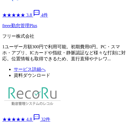
sms
★
★
★
★
★
3.8
4件
freee勤怠管理Plus
フリー株式会社
1ユーザー月額300円で利用可能。初期費用0円。PC・スマ
ホ・アプリ、ICカードや指紋・静脈認証など様々な打刻に対
応。位置情報も取得できるため、直行直帰やテレワ...
サービス詳細へ
資料ダウンロード
sms
★
★
★
★
★
4.8
32件