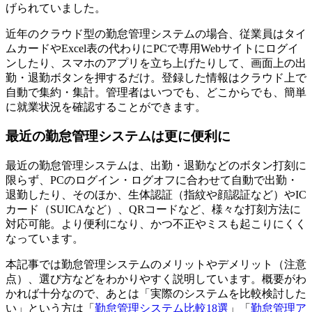
げられていました。
近年のクラウド型の勤怠管理システムの場合、従業員はタイ
ムカードやExcel表の代わりにPCで専用Webサイトにログイ
ンしたり、スマホのアプリを立ち上げたりして、画面上の出
勤・退勤ボタンを押するだけ。登録した情報はクラウド上で
自動で集約・集計。管理者はいつでも、どこからでも、簡単
に就業状況を確認することができます。
最近の勤怠管理システムは更に便利に
最近の勤怠管理システムは、出勤・退勤などのボタン打刻に
限らず、PCのログイン・ログオフに合わせて自動で出勤・
退勤したり、そのほか、生体認証（指紋や顔認証など）やIC
カード（SUICAなど）、QRコードなど、様々な打刻方法に
対応可能。より便利になり、かつ不正やミスも起こりにくく
なっています。
本記事では勤怠管理システムのメリットやデメリット（注意
点）、選び方などをわかりやすく説明しています。概要がわ
かれば十分なので、あとは「実際のシステムを比較検討した
い」という方は「
勤怠管理システム比較18選
」「
勤怠管理ア