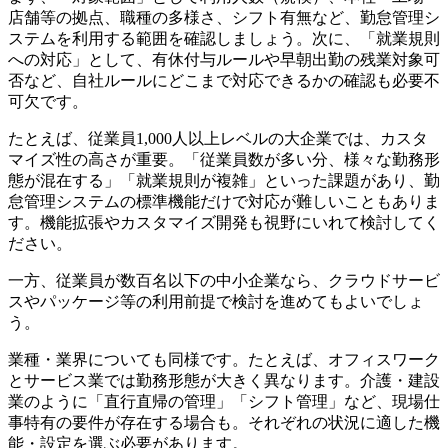
店舗等の拠点、職種の多様さ、シフト有無など、勤怠管理シ
ステムを利用する範囲を確認しましょう。次に、「就業規則
への対応」として、有休付与ルールや早朝出勤の残業対象可
否など、自社ルールにどこまで対応できるかの確認も必要不
可欠です。
たとえば、従業員1,000人以上レベルの大企業では、カスタ
マイズ性の高さが重要。「従業員数が多い分、様々な勤務形
態が混在する」「就業規則が複雑」といった課題があり、勤
怠管理システムの標準機能だけで対応が難しいこともありま
す。機能拡張やカスタマイズ開発も視野にいれて検討してく
ださい。
一方、従業員が数百名以下の中小企業なら、クラウドサービ
スやパッケージ等の利用前提で検討を進めてもよいでしょ
う。
業種・業界についても同様です。たとえば、オフィスワーク
とサービス業では勤務形態が大きく異なります。介護・建設
業のように「直行直帰の管理」「シフト管理」など、現場仕
事特有の要件が存在する場合も。それぞれの状況に適した機
能・設定を選ぶ必要があります。