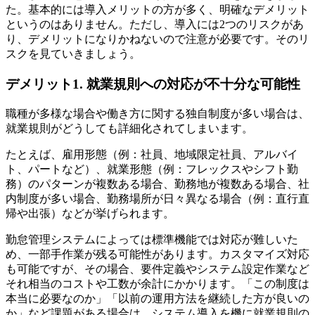
た。基本的には導入メリットの方が多く、明確なデメリット
というのはありません。ただし、導入には2つのリスクがあ
り、デメリットになりかねないので注意が必要です。そのリ
スクを見ていきましょう。
デメリット1. 就業規則への対応が不十分な可能性
職種が多様な場合や働き方に関する独自制度が多い場合は、
就業規則がどうしても詳細化されてしまいます。
たとえば、雇用形態（例：社員、地域限定社員、アルバイ
ト、パートなど）、就業形態（例：フレックスやシフト勤
務）のパターンが複数ある場合、勤務地が複数ある場合、社
内制度が多い場合、勤務場所が日々異なる場合（例：直行直
帰や出張）などが挙げられます。
勤怠管理システムによっては標準機能では対応が難しいた
め、一部手作業が残る可能性があります。カスタマイズ対応
も可能ですが、その場合、要件定義やシステム設定作業など
それ相当のコストや工数が余計にかかります。「この制度は
本当に必要なのか」「以前の運用方法を継続した方が良いの
か」など課題がある場合は、システム導入を機に就業規則の