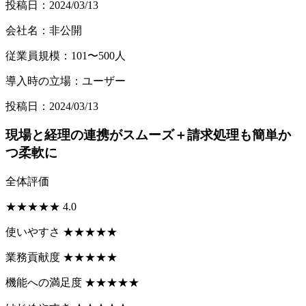
投稿日：2024/03/13
会社名：非公開
従業員規模：101〜500人
導入時の立場：ユーザー
投稿日：2024/03/13
現場と経理の連携がスムーズ＋請求処理も簡単か
つ柔軟に
全体評価
★
★
★
★
★
4.0
使いやすさ
★
★
★
★
★
業務貢献度
★
★
★
★
★
機能への満足度
★
★
★
★
★