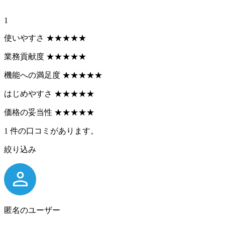
1
使いやすさ
★
★
★
★
★
業務貢献度
★
★
★
★
★
機能への満足度
★
★
★
★
★
はじめやすさ
★
★
★
★
★
価格の妥当性
★
★
★
★
★
1
件の口コミがあります。
絞り込み
匿名のユーザー