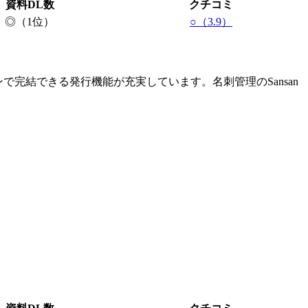
資料DL数
クチコミ
◎（1位）
○（3.9）
で完結できる発行機能が充実しています。名刺管理のSansan