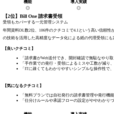
機能
導入実績
◎
◎
【2位】Bill One 請求書受領
受領もカバーする一元管理システム
年間資料DL数2位、106件のクチコミで4.1という高い信
の技術を活用した高精度なデータ化による紙の代理受領にも
【良いクチコミ】
「請求書がWeb送付でき、開封確認で無駄なやり取
「手作業での発行・受領によるミスや工数が減り、
「ITに疎くてもわかりやすいシンプルな操作性で、
【気になるクチコミ】
「無料プランでは自社発行の請求書管理や発行機能
「仕分けルールや承認フローの設定がややわかりづ