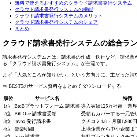
無料で使えるおすすめのクラウド請求書発行システム
クラウド請求書発行システムの機能
クラウド請求書発行システムのメリット
クラウド請求書発行システムのシェア
まとめ
クラウド請求書発行システムの総合ラ
請求書発行システムとは、請求書の作成・送付など、請求業
る「クラウド請求書発行システム」が主流です。
まず「人気どころが知りたい」という方向けに、主だった請
⇒ BEST5のサービス資料をまとめてダウンロードする
順位
サービス名
特徴
1位
BtoBプラットフォーム 請求書
導入実績125万社超・業
2位
Bill One 請求書受領
受領もカバーする一元管
3位
invox 発行請求書
クチコミ4.8・月額1,98
4位
楽楽明細
上場企業から中小企業ま
5位
freee 請求書
無料プランあり・クチコミ