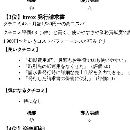
機能
導入実績
◎
△
【3位】invox 発行請求書
クチコミ4.8・月額1,980円〜の高コスパ
クチコミ評価4.8（5件）と高く、使いやすさや業務貢献度で
1,980円〜というコストパフォーマンスが強みです。
【良いクチコミ】
「初期費用0円、月額もお手頃でUIも使いやすい」（
「取引先の紙運用をなくせた」（評価5.0）
「請求書発行時に詳細な売上仕訳を入力できる」（評
「発行した請求書の保管に便利」（評価5.0）
【気になるクチコミ】
特になし
機能
導入実績
◎
○
【4位】楽楽明細