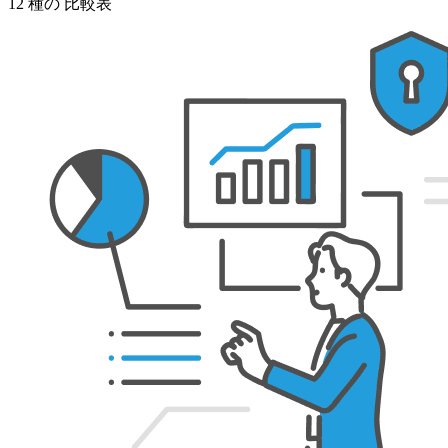
12
種の
比較表