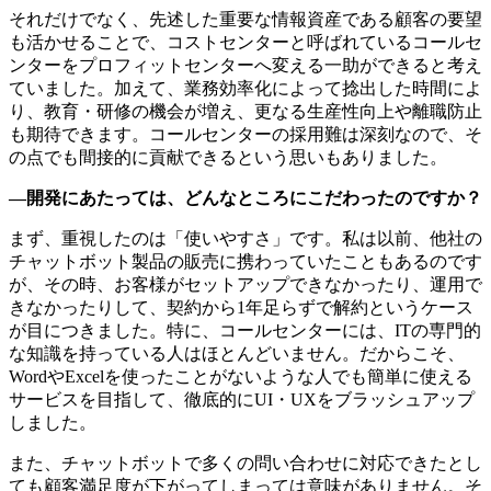
それだけでなく、先述した重要な情報資産である顧客の要望
も活かせることで、コストセンターと呼ばれているコールセ
ンターをプロフィットセンターへ変える一助ができると考え
ていました。加えて、業務効率化によって捻出した時間によ
り、教育・研修の機会が増え、更なる生産性向上や離職防止
も期待できます。コールセンターの採用難は深刻なので、そ
の点でも間接的に貢献できるという思いもありました。
—開発にあたっては、どんなところにこだわったのですか？
まず、重視したのは「使いやすさ」です。私は以前、他社の
チャットボット製品の販売に携わっていたこともあるのです
が、その時、お客様がセットアップできなかったり、運用で
きなかったりして、契約から1年足らずで解約というケース
が目につきました。特に、コールセンターには、ITの専門的
な知識を持っている人はほとんどいません。だからこそ、
WordやExcelを使ったことがないような人でも簡単に使える
サービスを目指して、徹底的にUI・UXをブラッシュアップ
しました。
また、チャットボットで多くの問い合わせに対応できたとし
ても顧客満足度が下がってしまっては意味がありません。そ