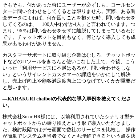
そもそも、何かあった時にユーザーが必ずしも、コールセン
ターに問い合わせをしてくるとは限りません。実際、ある調
査データによれば、何か困りごとを抱えた時、問い合わせを
してくるのは、「100人中わずか4人」と言われています。つ
まり、96％は問い合わせをせずに離脱してしまっているわけ
です。チャットボットを目的もなく、何となく導入しても成
果が出るわけがありません。
カスタマーサポートに取り組む企業はむしろ、チャットボッ
トなどのITツールをきちんと使いこなした上で、今後、こう
いった「利用サービスに不満はあるが、問い合わせをしな
い」というサイレントカスタマーの課題をいかにして解決
し、売上げ向上や顧客満足度向上につなげていくかが重要だ
と思います。
—KARAKURI chatbotの代表的な導入事例を教えてくださ
い。
株式会社SmartHR様には、以前利用されていたシナリオ型チ
ャットボットからの乗り換えという形で導入いただきまし
た。検討段階ではデモ画面で数社のサービスを比較し、操作
が簡単でシステム担当者でなくとも理解できるという点を決