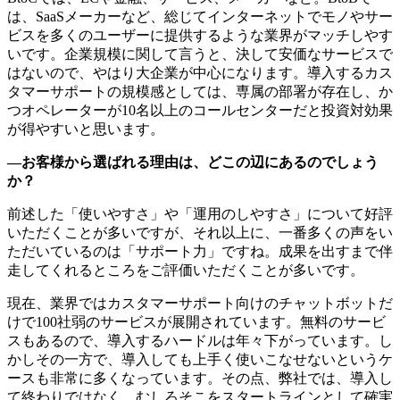
は、SaaSメーカーなど、総じてインターネットでモノやサー
ビスを多くのユーザーに提供するような業界がマッチしやす
いです。企業規模に関して言うと、決して安価なサービスで
はないので、やはり大企業が中心になります。導入するカス
タマーサポートの規模感としては、専属の部署が存在し、か
つオペレーターが10名以上のコールセンターだと投資対効果
が得やすいと思います。
—お客様から選ばれる理由は、どこの辺にあるのでしょう
か？
前述した「使いやすさ」や「運用のしやすさ」について好評
いただくことが多いですが、それ以上に、一番多くの声をい
ただいているのは「サポート力」ですね。成果を出すまで伴
走してくれるところをご評価いただくことが多いです。
現在、業界ではカスタマーサポート向けのチャットボットだ
けで100社弱のサービスが展開されています。無料のサービ
スもあるので、導入するハードルは年々下がっています。し
かしその一方で、導入しても上手く使いこなせないというケ
ースも非常に多くなっています。その点、弊社では、導入し
て終わりではなく、むしろそこをスタートラインとして確実