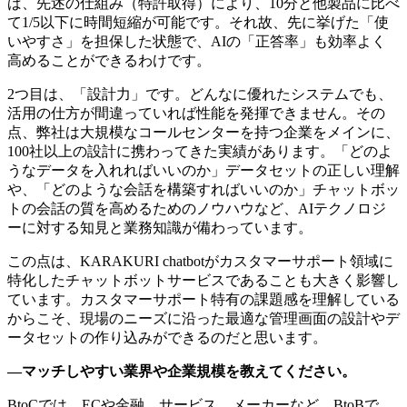
ば、先述の仕組み（特許取得）により、10分と他製品に比べ
て1/5以下に時間短縮が可能です。それ故、先に挙げた「使
いやすさ」を担保した状態で、AIの「正答率」も効率よく
高めることができるわけです。
2つ目は、「設計力」です。どんなに優れたシステムでも、
活用の仕方が間違っていれば性能を発揮できません。その
点、弊社は大規模なコールセンターを持つ企業をメインに、
100社以上の設計に携わってきた実績があります。「どのよ
うなデータを入れればいいのか」データセットの正しい理解
や、「どのような会話を構築すればいいのか」チャットボッ
トの会話の質を高めるためのノウハウなど、AIテクノロジ
ーに対する知見と業務知識が備わっています。
この点は、KARAKURI chatbotがカスタマーサポート領域に
特化したチャットボットサービスであることも大きく影響し
ています。カスタマーサポート特有の課題感を理解している
からこそ、現場のニーズに沿った最適な管理画面の設計やデ
ータセットの作り込みができるのだと思います。
—マッチしやすい業界や企業規模を教えてください。
BtoCでは、ECや金融、サービス、メーカーなど。BtoBで