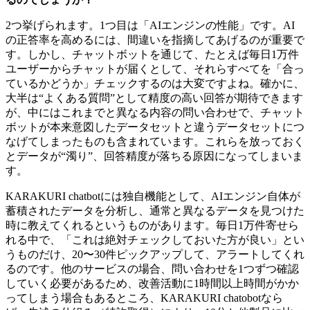
2つ挙げられます。1つ目は「AIエンジンの性能」です。AI
の正答率を高めるには、間違いを指摘してあげるのが重要で
す。しかし、チャットボットを通じて、たとえば毎日1万件
ユーザーからチャットが届くとして、それらすべてを「合っ
ているかどうか」チェックするのは大変ですよね。確かに、
大半は“よくある質問”として精度の高い回答が期待できます
が、中にはこれまでと異なる内容の問い合わせで、チャット
ボットが本来意図したデータセットと違うデータセットにつ
なげてしまったものも含まれています。これらを放っておく
とデータが“濁り”、回答精度が落ちる原因になってしまいま
す。
KARAKURI chatbotには独自機能として、AIエンジン自体が
蓄積されたデータを分析し、通常と異なるデータを見つけた
時に教えてくれるというものがあります。毎日1万件寄せら
れる中で、「これは絶対チェックしておいた方が良い」とい
うものだけ、20〜30件ピックアップして、アラートしてくれ
るのです。他のサービスの場合、問い合わせを1つずつ確認
していく必要があるため、改善活動に1時間以上時間がかか
ってしまう場合もあるところ、KARAKURI chatobotなら