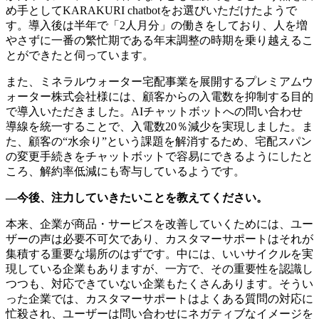
め手としてKARAKURI chatbotをお選びいただけたようで
す。導入後は半年で「2人月分」の働きをしており、人を増
やさずに一番の繁忙期である年末調整の時期を乗り越えるこ
とができたと伺っています。
また、ミネラルウォーター宅配事業を展開するプレミアムウ
ォーター株式会社様には、顧客からの入電数を抑制する目的
で導入いただきました。AIチャットボットへの問い合わせ
導線を統一することで、入電数20％減少を実現しました。ま
た、顧客の“水余り”という課題を解消するため、宅配スパン
の変更手続きをチャットボットで容易にできるようにしたと
ころ、解約率低減にも寄与しているようです。
—今後、注力していきたいことを教えてください。
本来、企業が商品・サービスを改善していくためには、ユー
ザーの声は必要不可欠であり、カスタマーサポートはそれが
集積する重要な場所のはずです。中には、いいサイクルを実
現している企業もありますが、一方で、その重要性を認識し
つつも、対応できていない企業もたくさんあります。そうい
った企業では、カスタマーサポートはよくある質問の対応に
忙殺され、ユーザーは問い合わせにネガティブなイメージを