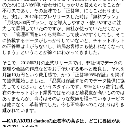
のためにはAIが問い合わせにしっかりと答えられることが
不可欠であり、その意味でも「正答率」にもこだわりまし
た。実は、2017年にプレリリースした時は「無料プラン」
「月額9,800円プラン」など導入しやすさ・使いやすさに注
力して展開していたのですが、何社か使っていただくなか
で、「管理画面をいくら簡単にして使いやすくしても、そこ
に搭載するデータがしっかりしていないと、チャットボット
の正答率は上がらないし、結局お客様にも使われなくなって
しまう」ということが徐々にわかってきました。
そこで、2018年2月の正式リリースでは、弊社側でデータの
整理や会話の作成などをお手伝いする形へと改良し、それを
月額10万円という費用感で、かつ「正答率95%保証」を掲げ
て提供開始しました。「品質は保証するのでデータ提供に協
力してください」というスタイルです。95%という数字は現
在のチャットボット業界ではそれほど難易度が高いものでは
ありませんが、当時はそのような数値を謳っているサービス
は他になく、革新的でした。今も正答率へのこだわりは引き
継がれています。
―KARAKURI chatbotの正答率の高さは、どこに要因があ
るのでしょうか？