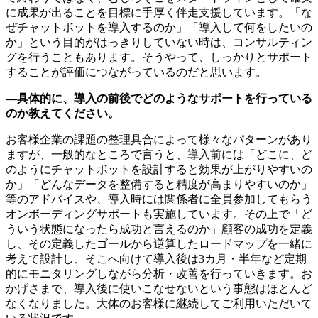
に成果が出ることを目標に手厚く伴走支援しています。「な
ぜチャットボットを導入するのか」「導入して何をしたいの
か」という目的がはっきりしていない時は、コンサルティン
グを行うこともあります。そうやって、しっかりとサポート
することが評価につながっているのだと思います。
—具体的に、導入の前後でどのようなサポートを行っている
のか教えてください。
お客様企業の課題の整理具合によって様々なパターンがあり
ますが、一般的なところで言うと、導入前には「どこに、ど
のようにチャットボットを設計すると効果が上がりやすいの
か」「どんなデータを整備すると精度が高まりやすいのか」
等のアドバイスや、導入時には関係者に全員参加してもらう
オンボーディングサポートも実施しています。その上で「ど
ういう状態になったら成功と言えるのか」顧客の成功を定義
し、その定義したゴールから逆算したロードマップを一緒に
考えて設計し、そこへ向けて導入後は3カ月・半年など定期
的にモニタリングしながら分析・改善を行っていきます。お
かげさまで、導入後に使いこなせないという事態はほとんど
なくなりました。大体のお客様に継続してご利用いただいて