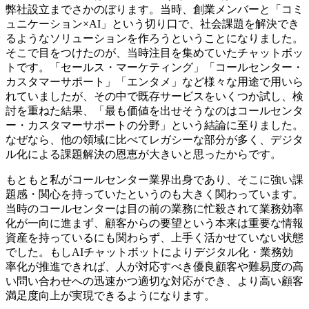
弊社設立までさかのぼります。当時、創業メンバーと「コミ
ュニケーション×AI」という切り口で、社会課題を解決でき
るようなソリューションを作ろうということになりました。
そこで目をつけたのが、当時注目を集めていたチャットボッ
トです。「セールス・マーケティング」「コールセンター・
カスタマーサポート」「エンタメ」など様々な用途で用いら
れていましたが、その中で既存サービスをいくつか試し、検
討を重ねた結果、「最も価値を出せそうなのはコールセンタ
ー・カスタマーサポートの分野」という結論に至りました。
なぜなら、他の領域に比べてレガシーな部分が多く、デジタ
ル化による課題解決の恩恵が大きいと思ったからです。
もともと私がコールセンター業界出身であり、そこに強い課
題感・関心を持っていたというのも大きく関わっています。
当時のコールセンターは目の前の業務に忙殺されて業務効率
化が一向に進まず、顧客からの要望という本来は重要な情報
資産を持っているにも関わらず、上手く活かせていない状態
でした。もしAIチャットボットによりデジタル化・業務効
率化が推進できれば、人が対応すべき優良顧客や難易度の高
い問い合わせへの迅速かつ適切な対応ができ、より高い顧客
満足度向上が実現できるようになります。