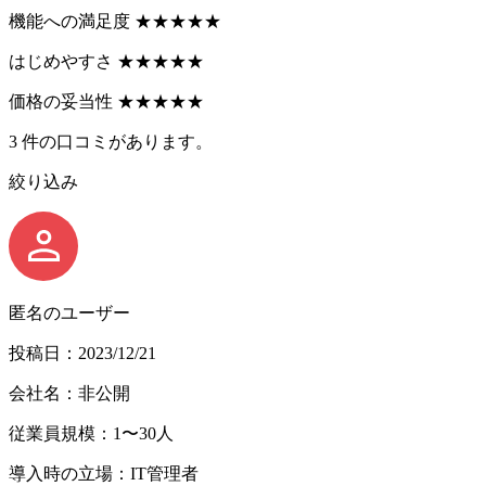
機能への満足度
★
★
★
★
★
はじめやすさ
★
★
★
★
★
価格の妥当性
★
★
★
★
★
3
件の口コミがあります。
絞り込み
匿名のユーザー
投稿日：2023/12/21
会社名：非公開
従業員規模：1〜30人
導入時の立場：IT管理者