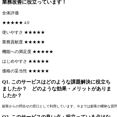
業務改善に役立っています！
全体評価
★
★
★
★
★
4.0
使いやすさ
★
★
★
★
★
業務貢献度
★
★
★
★
★
機能への満足度
★
★
★
★
★
はじめやすさ
★
★
★
★
★
価格の妥当性
★
★
★
★
★
Q1.
このサービスはどのような課題解決に役立ち
ましたか？ どのような効果・メリットがありま
したか？
顧客からの問合せの窓口として利用しています。今までは顧客の曖昧な質
Q2.
このサービスの良い点・役立っている点はな