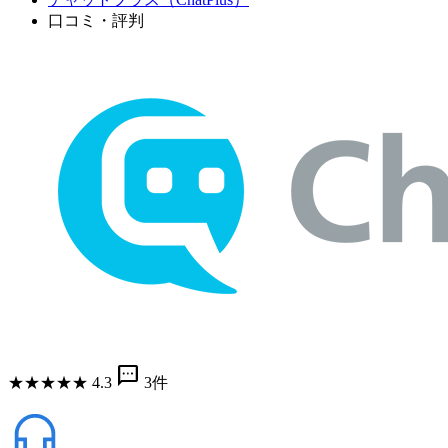
口コミ・評判
sms
★
★
★
★
★
4.3
3件