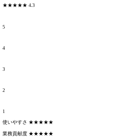
★
★
★
★
★
4.3
5
4
3
2
1
使いやすさ
★
★
★
★
★
業務貢献度
★
★
★
★
★