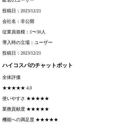
匿名のユーザー
投稿日：2023/12/21
会社名：非公開
従業員規模：1〜30人
導入時の立場：ユーザー
投稿日：2023/12/21
ハイコスパのチャットボット
全体評価
★
★
★
★
★
4.0
使いやすさ
★
★
★
★
★
業務貢献度
★
★
★
★
★
機能への満足度
★
★
★
★
★