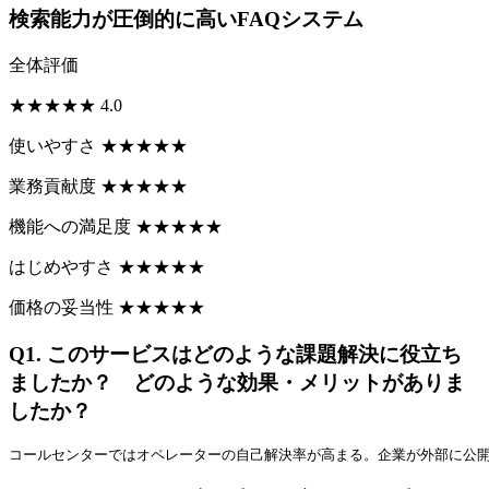
検索能力が圧倒的に高いFAQシステム
全体評価
★
★
★
★
★
4.0
使いやすさ
★
★
★
★
★
業務貢献度
★
★
★
★
★
機能への満足度
★
★
★
★
★
はじめやすさ
★
★
★
★
★
価格の妥当性
★
★
★
★
★
Q1.
このサービスはどのような課題解決に役立ち
ましたか？ どのような効果・メリットがありま
したか？
コールセンターではオペレーターの自己解決率が高まる。企業が外部に公開し