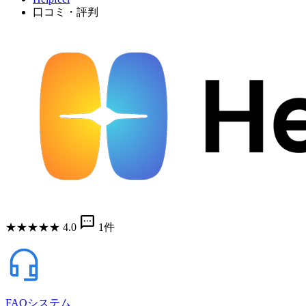
口コミ・評判
sms
★
★
★
★
★
4.0
1件
FAQシステム