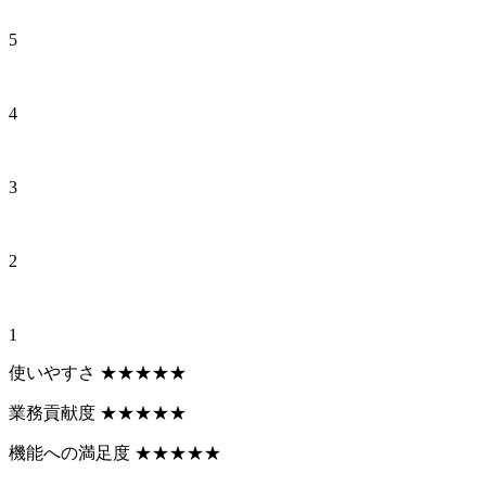
5
4
3
2
1
使いやすさ
★
★
★
★
★
業務貢献度
★
★
★
★
★
機能への満足度
★
★
★
★
★