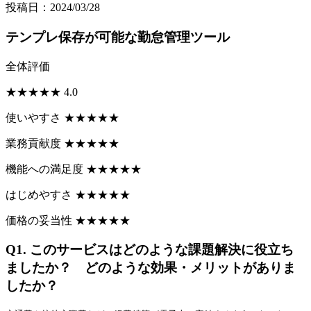
投稿日：2024/03/28
テンプレ保存が可能な勤怠管理ツール
全体評価
★
★
★
★
★
4.0
使いやすさ
★
★
★
★
★
業務貢献度
★
★
★
★
★
機能への満足度
★
★
★
★
★
はじめやすさ
★
★
★
★
★
価格の妥当性
★
★
★
★
★
Q1.
このサービスはどのような課題解決に役立ち
ましたか？ どのような効果・メリットがありま
したか？