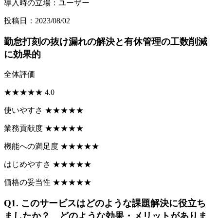
導入時の立場：ユーザー
投稿日：2023/08/02
勤怠打刻の抜け漏れの解決と有休管理の工数削減
に効果的
全体評価
★
★
★
★
★
4.0
使いやすさ
★
★
★
★
★
業務貢献度
★
★
★
★
★
機能への満足度
★
★
★
★
★
はじめやすさ
★
★
★
★
★
価格の妥当性
★
★
★
★
★
Q1.
このサービスはどのような課題解決に役立ち
ましたか？ どのような効果・メリットがありま