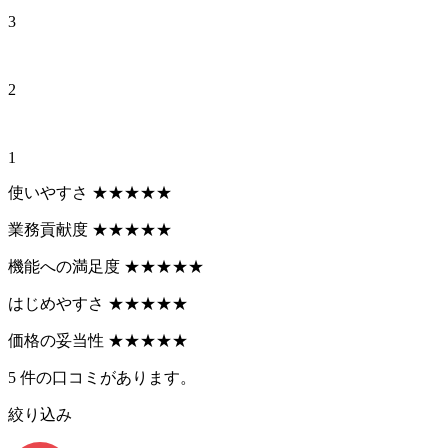
3
2
1
使いやすさ
★
★
★
★
★
業務貢献度
★
★
★
★
★
機能への満足度
★
★
★
★
★
はじめやすさ
★
★
★
★
★
価格の妥当性
★
★
★
★
★
5
件の口コミがあります。
絞り込み