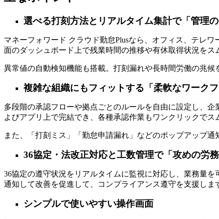
選べる打刻方法とリアルタイム集計で「管理の
マネーフォワード クラウド勤怠Plusなら、オフィス、テ
面のダッシュボード上で残業時間の推移や有休取得状況をス
異常値の自動検知機能も搭載。打刻漏れや長時間労働の兆候
複雑な組織にもフィットする「柔軟なワークフ
多段階の承認フローや拠点ごとのルールを自由に設定し、企
よびアプリ上で完結でき、各種承認作業もワンクリックでス
また、「打刻ミス」「勤怠申請漏れ」などのポップアップ通
36協定・法改正対応と工数管理で「攻めの労
36協定の遵守状況をリアルタイムに監視に対応し、業務量
通知して改善を促進して、コンプライアンス遵守を支援しま
シンプルで使いやすい操作画面