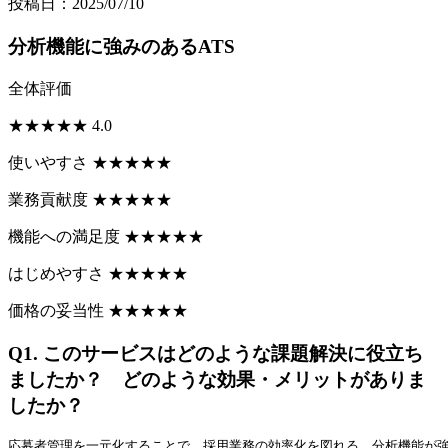
投稿日：2025/07/10
分析機能に強みのあるATS
全体評価
★
★
★
★
★
4.0
使いやすさ
★
★
★
★
★
業務貢献度
★
★
★
★
★
機能への満足度
★
★
★
★
★
はじめやすさ
★
★
★
★
★
価格の妥当性
★
★
★
★
★
Q1.
このサービスはどのような課題解決に役立ち
ましたか？ どのような効果・メリットがありま
したか？
応募者管理を一元化することで、採用業務の効率化を図れる。分析機能が