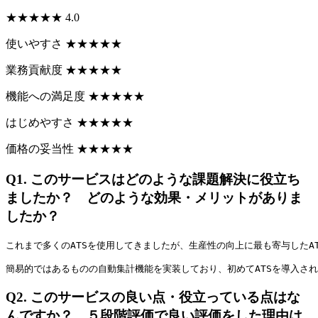
★
★
★
★
★
4.0
使いやすさ
★
★
★
★
★
業務貢献度
★
★
★
★
★
機能への満足度
★
★
★
★
★
はじめやすさ
★
★
★
★
★
価格の妥当性
★
★
★
★
★
Q1.
このサービスはどのような課題解決に役立ち
ましたか？ どのような効果・メリットがありま
したか？
これまで多くのATSを使用してきましたが、生産性の向上に最も寄与したA
簡易的ではあるものの自動集計機能を実装しており、初めてATSを導入さ
Q2.
このサービスの良い点・役立っている点はな
んですか？ ５段階評価で良い評価をした理由は