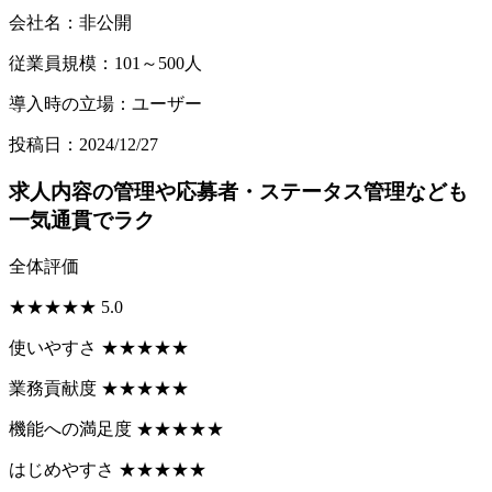
会社名：非公開
従業員規模：101～500人
導入時の立場：ユーザー
投稿日：2024/12/27
求人内容の管理や応募者・ステータス管理なども
一気通貫でラク
全体評価
★
★
★
★
★
5.0
使いやすさ
★
★
★
★
★
業務貢献度
★
★
★
★
★
機能への満足度
★
★
★
★
★
はじめやすさ
★
★
★
★
★