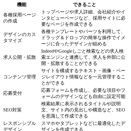
機能
できること
トップページや求人詳細、会社紹介やイ
各種採用ページ
ンタビューページなど、採用サイトに必
の作成
要なページを作成できる
各種テンプレートやパーツを利用して、
デザインのカス
ドラッグ＆ドロップの簡単な操作でイメ
タマイズ
ージに合ったデザインが組める
IndeedやGoogleしごと検索などの求人検
求人公開・拡散
索エンジンと連携して、求人を外部に公
開・拡散することができる
サイトを構成するテキスト・画像・ペー
コンテンツ管理
ジレイアウト情報などを一元管理するこ
とができる
応募フォームを作成し、必要な項目やフ
応募受付
ォームのデザインなども自由に設定可能
検索結果に表示されるタイトルや説明
SEO対策
文、サイト内の見出しや構造など、SEO
を意識して作成できる
レスポンシブル
スマホやタブレットなどに最適化したデ
デザイン
ザインを作成できる