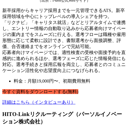
（出所：i-web公式Webサイト）
新卒採用からキャリア採用までを一元管理できるATS。新卒
採用領域を中心にトップレベルの導入シェアを持つ。
「リクナビ」「キャリタス就活」などとリアルタイムで連携
し、エントリー情報の自動取り込みから応募者向けマイペー
ジの案内までをスムーズに行える。選考フローは職種や雇用
形態に応じて柔軟に設計でき、書類選考から面接調整、評
価、合否連絡までをオンラインで完結可能。
応募者向けマイページでは、適性検査の受検や面接予約を直
感的に進められるほか、選考フェーズに応じた情報発信にも
対応。選考手続きと採用広報を両立し、応募者とのコミュニ
ケーション活性化や志望度向上につなげられる。
料金：月額19,000円〜、初期費用無料
今すぐ
資料
を
ダウンロードする
(無料)
詳細はこちら（インタビューあり）
HITO-Linkリクルーティング（パーソルイノベー
ション株式会社）