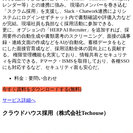
レンダー等）との連携に強み。 現場のメンバーを巻き込む
「スクラム採用」を支援し、Slack・Chatwork連携によりシ
ステムにログインせずチャット内で書類確認や評価入力など
が完結。現場社員も負担なく採用活動に参加できる。
更に、オプションの「HERP AI Recruiter」を追加すれば、採
用要件の自動生成や書類選考のスクリーニング、面接の議事
録・連絡文面の作成などをAIが自動化。蓄積データをもと
にした面接官育成など、採用活動全体の質向上にも貢献す
る。 権限管理機能も充実しており、情報共有とセキュリテ
ィを両立できる。Pマーク・ISMSを取得しており、各種SSO
にも対応するなど、セキュリティ面も安心だ。
料金：要問い合わせ
今すぐ
資料
を
ダウンロードする
(無料)
サービス詳細へ
クラウドハウス採用（株式会社Techouse）