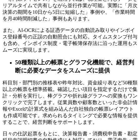
リアルタイムで共有しながら並行作業が可能。実際に「月次
決算の期間を10日から5日に短縮した」事例や、「作業時間
を月40時間削減した」事例もあります。
また、AI-OCRによる証憑データの自動読み取りやインボイ
ス登録番号の正誤の自動照合にも対応。タイムスタンプ付与
も含め、インボイス制度・電子帳簿保存法に沿った運用もス
ムーズに実現します。
50種類以上の帳票とグラフ化機能で、経営判
断に必要なデータをスムーズに提供
科目別・部門別の推移表や昨年対比、資金繰り表など50種類
以上の帳票を標準搭載。確認したい項目を指定するだけで集
計・分析を実行し、棒グラフや折れ線グラフへの変換もワン
クリックで完了します。従業員数や顧客数といった非会計情
報やExcelの計算式を組み込んだ自社独自の帳票レイアウト
も作成可能です。求められるタイミングで必要な情報を提供
することで、経営判断をサポートします。
日々の仕訳起票をもとに、決算報告書・消費税申告書・勘定