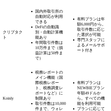
国内外取引所の
自動対応が利用
有料プランは年
できる
額6,000円から。
DeFiの自動識
取引件数に応じ
クリプタク
別・自動計算機
た選択が可能
ト
能あり
専門スタッフに
年間取引件数は
よるメールサポ
10万件まで（損
ート付き
益計算は50件ま
で）
税務レポートの
メイン機能（国
際税務レポー
有料プランは
ト、税務調査レ
NEWBIEプラン
ポートなど）に
年額49ドルか
Koinly
制限あり
ら。すべての機
取引件数は10,000
能を利用可能
件まで、ウォレ
プランに応じて