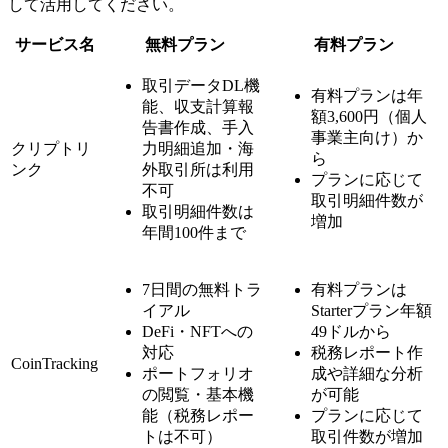
して活用してください。
サービス名
無料プラン
有料プラン
取引データDL機
有料プランは年
能、収支計算報
額3,600円（個人
告書作成、手入
事業主向け）か
クリプトリ
力明細追加・海
ら
ンク
外取引所は利用
プランに応じて
不可
取引明細件数が
取引明細件数は
増加
年間100件まで
7日間の無料トラ
有料プランは
イアル
Starterプラン年額
DeFi・NFTへの
49ドルから
対応
税務レポート作
CoinTracking
ポートフォリオ
成や詳細な分析
の閲覧・基本機
が可能
能（税務レポー
プランに応じて
トは不可）
取引件数が増加