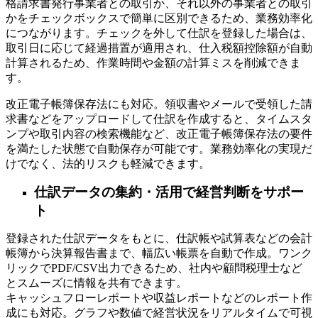
格請求書発行事業者との取引か、それ以外の事業者との取引
かをチェックボックスで簡単に区別できるため、業務効率化
につながります。チェックを外して仕訳を登録した場合は、
取引日に応じて経過措置が適用され、仕入税額控除額が自動
計算されるため、作業時間や金額の計算ミスを削減できま
す。
改正電子帳簿保存法にも対応。領収書やメールで受領した請
求書などをアップロードして仕訳を作成すると、タイムスタ
ンプや取引内容の検索機能など、改正電子帳簿保存法の要件
を満たした状態で自動保存が可能です。業務効率化の実現だ
けでなく、法的リスクも軽減できます。
仕訳データの集約・活用で経営判断をサポー
ト
登録された仕訳データをもとに、仕訳帳や試算表などの会計
帳簿から決算報告書まで、幅広い帳票を自動で作成。ワンク
リックでPDF/CSV出力できるため、社内や顧問税理士など
とスムーズに情報を共有できます。
キャッシュフローレポートや収益レポートなどのレポート作
成にも対応。グラフや数値で経営状況をリアルタイムで可視