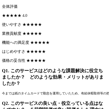
全体評価
★
★
★
★
★
4.0
使いやすさ
★
★
★
★
★
業務貢献度
★
★
★
★
★
機能への満足度
★
★
★
★
★
はじめやすさ
★
★
★
★
★
価格の妥当性
★
★
★
★
★
Q1.
このサービスはどのような課題解決に役立ち
ましたか？ どのような効果・メリットがありま
したか？
今までは紙のタイムカードで勤怠を運用していたため、有給休暇取得等の
Q2.
このサービスの良い点・役立っている点はな