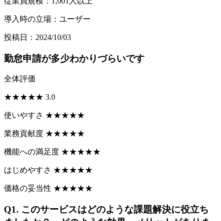
従業員規模：1,001人以上
導入時の立場：ユーザー
投稿日：2024/10/03
勤怠申請が多少わかりづらいです
全体評価
★
★
★
★
★
3.0
使いやすさ
★
★
★
★
★
業務貢献度
★
★
★
★
★
機能への満足度
★
★
★
★
★
はじめやすさ
★
★
★
★
★
価格の妥当性
★
★
★
★
★
Q1.
このサービスはどのような課題解決に役立ち