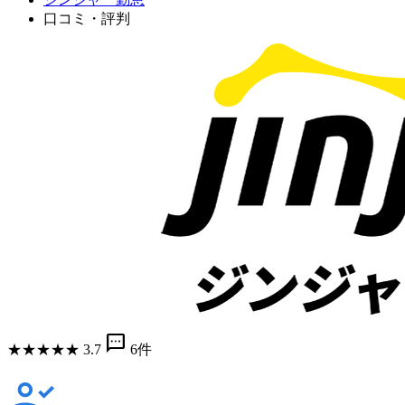
口コミ・評判
sms
★
★
★
★
★
3.7
6件