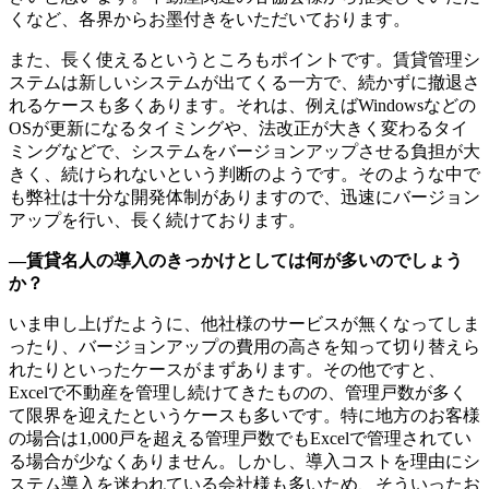
くなど、各界からお墨付きをいただいております。
また、長く使えるというところもポイントです。賃貸管理シ
ステムは新しいシステムが出てくる一方で、続かずに撤退さ
れるケースも多くあります。それは、例えばWindowsなどの
OSが更新になるタイミングや、法改正が大きく変わるタイ
ミングなどで、システムをバージョンアップさせる負担が大
きく、続けられないという判断のようです。そのような中で
も弊社は十分な開発体制がありますので、迅速にバージョン
アップを行い、長く続けております。
―賃貸名人の導入のきっかけとしては何が多いのでしょう
か？
いま申し上げたように、他社様のサービスが無くなってしま
ったり、バージョンアップの費用の高さを知って切り替えら
れたりといったケースがまずあります。その他ですと、
Excelで不動産を管理し続けてきたものの、管理戸数が多く
て限界を迎えたというケースも多いです。特に地方のお客様
の場合は1,000戸を超える管理戸数でもExcelで管理されてい
る場合が少なくありません。しかし、導入コストを理由にシ
ステム導入を迷われている会社様も多いため、そういったお