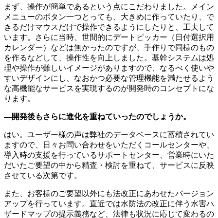
まず、操作が簡単であるという点にこだわりました。メイン
メニューのボタン一つとっても、大きめに作っていたり、で
きるだけマウスだけで操作できるようにしたりと、工夫して
います。さらに当時、世間的にデートピッカー（日付選択用
カレンダー）などは無かったのですが、手作りで同様のもの
を作るなどして、操作性を向上しました。基幹システムは処
理や操作が難しいイメージがありますので、なるべく使いや
すいデザインにし、なおかつ必要な管理機能を満たせるよう
な高機能なサービスを実現するのが開発時のコンセプトにな
ります。
―開発後もさらに進化を重ねていったのでしょうか。
はい。ユーザー様の声は弊社のデータベースに蓄積されてい
ますので、日々お問い合わせをいただくコールセンターや、
導入時の支援を行っているサポートセンター、営業時にいた
だいたご要望の中から精査・検討を重ねて、サービスに反映
させている次第です。
また、お客様のご要望以外にも法改正にあわせたバージョン
アップを行っています。直近では水防法の改正に伴う水害ハ
ザードマップの提示義務など、法律も状況に応じて変わるの