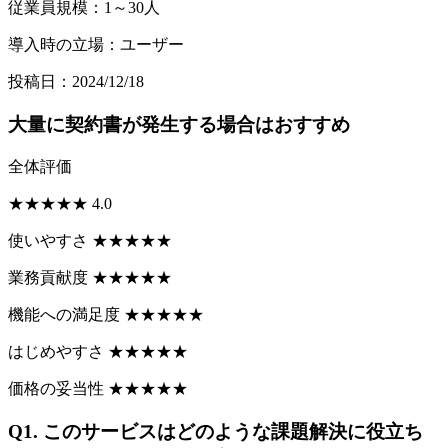
従業員規模：1～30人
導入時の立場：ユーザー
投稿日：2024/12/18
大量に契約書が発生する場合はおすすめ
全体評価
★
★
★
★
★
4.0
使いやすさ
★
★
★
★
★
業務貢献度
★
★
★
★
★
機能への満足度
★
★
★
★
★
はじめやすさ
★
★
★
★
★
価格の妥当性
★
★
★
★
★
Q1.
このサービスはどのような課題解決に役立ち