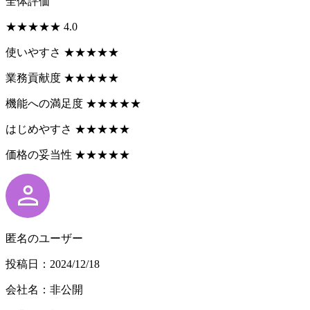
全体評価
★
★
★
★
★
4.0
使いやすさ
★
★
★
★
★
業務貢献度
★
★
★
★
★
機能への満足度
★
★
★
★
★
はじめやすさ
★
★
★
★
★
価格の妥当性
★
★
★
★
★
匿名のユーザー
投稿日：2024/12/18
会社名：非公開