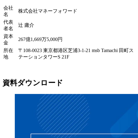
会社
株式会社マネーフォワード
名
代表
辻 庸介
者名
資本
267億1,669万5,000円
金
所在
〒108-0023 東京都港区芝浦3-1-21 msb Tamachi 田町ス
地
テーションタワーS 21F
資料ダウンロード