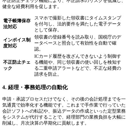
不正防止チェック機能により、不正請求のリスクを低減し、
健全な経費利用を促します。
スマホで撮影した領収書にタイムスタンプ
電子帳簿保存
を付与し、法的要件を満たした電子データ
法対応
として保存。
領収書の登録番号を読み取り、国税庁のデ
インボイス制
ータベースと照合して有効性を自動で確
度対応
認。
ICカード履歴を改ざんできないよう制御す
不正防止チェ
る機能や、同じ領収書の使い回しを検知す
ック
る二重申請アラートなどで、不正な経費の
請求を防止。
4. 経理・事務処理の自動化
申請・承認プロセスだけでなく、その後の会計処理までを一
気通貫で効率化する機能です。これまで手作業で行っていた
会計ソフトへの転記や、振込データの作成といった定型業務
をシステムが代行することで、経理部門の業務負担を大幅に
削減し、月次決算の早期化に貢献します。