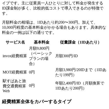
イプです。主に従業員一人ひとりに対して料金が発生する
ID課金制が多く、比較的低コストで導入できるのが特徴で
す。
月額料金の相場は、1IDあたり約200〜300円。加えて、
10,000円程度の基本料金がかかる場合もあります。具体的な
料金の一例は以下の通りです。
サービス名
基本料金
従量課金（1IDあたり）
月額9,800円
（ベーシック
invox経費精算
月額300円/ID
プランの場
合）
月額3,980円/20IDまで（1IDあ
MOT経費精算
0円
たり199円）
駅すぱあと旅
年額2,400円/ID（月額換算で
0円
費交通費精算
1IDあたり200円）
Web
経費精算全体をカバーするタイプ