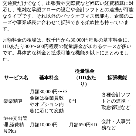
交通費だけでなく、出張費や交際費など幅広い経費精算に対
応し、複雑な承認フローの設定や会計ソフトとの連携が可能
なタイプです。それ以外のバックオフィス機能も、企業のニ
ーズや事業成長に合わせて拡張できる柔軟性も持っていま
す。
月額料金の相場は、数千円から30,000円程度の基本料金に、
1IDあたり300〜600円程度の従量課金が加わるケースが多い
です。具体的な料金と拡張可能な機能を以下にまとめまし
た。
従量課金
サービス名
基本料金
（1IDあた
拡張機能
り）
月額30,000円〜※
各種会計ソフ
金額は従業員数
楽楽精算
0円
トとの連携・
やオプション内
勤怠管理など
容に応じて変動
freee支出管
会計・人事労
理 経費精
月額10,000円
月額650円/ID
務など
算Plus