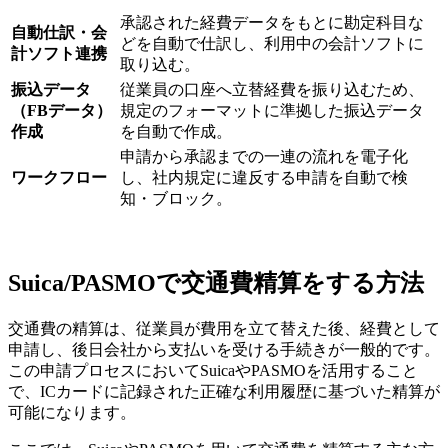
承認された経費データをもとに勘定科目な
自動仕訳・会
どを自動で仕訳し、利用中の会計ソフトに
計ソフト連携
取り込む。
振込データ
従業員の口座へ立替経費を振り込むため、
（FBデータ）
規定のフォーマットに準拠した振込データ
作成
を自動で作成。
申請から承認までの一連の流れを電子化
ワークフロー
し、社内規定に違反する申請を自動で検
知・ブロック。
Suica/PASMOで交通費精算をする方法
交通費の精算は、従業員が費用を立て替えた後、経費として
申請し、後日会社から支払いを受ける手続きが一般的です。
この申請プロセスにおいてSuicaやPASMOを活用すること
で、ICカードに記録された正確な利用履歴に基づいた精算が
可能になります。