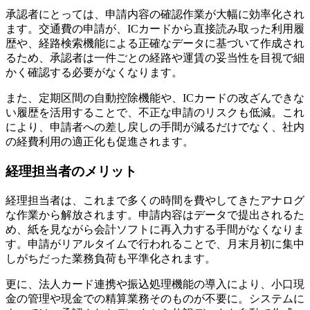
承認者にとっては、申請内容の確認作業が大幅に効率化され
ます。交通費の申請が、ICカードから直接読み取った利用履
歴や、経路検索機能による正確なデータに基づいて作成され
るため、承認者は一件ごとの経路や運賃の妥当性を目視で細
かく確認する必要がなくなります。
また、定期区間の自動控除機能や、ICカードの改ざんできな
い履歴を活用することで、不正な申請のリスクも低減。これ
により、申請者への差し戻しの手間が減るだけでなく、社内
の経費利用の適正化も促進されます。
経理担当者のメリット
経理担当者は、これまで多くの時間を費やしてきたアナログ
な作業から解放されます。申請内容はデータで提出されるた
め、紙を見ながら会計ソフトに再入力する手間がなくなりま
す。申請がリアルタイムで行われることで、月末月初に集中
しがちだった業務負荷も平準化されます。
更に、法人カード連携や振込処理機能の導入により、小口現
金の管理や現金での精算業務そのものが不要に。システムに