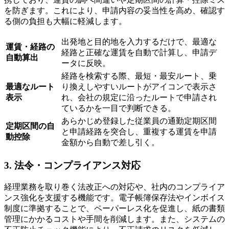
を防ぎます。これにより、申請内容の妥当性を高め、確認す
る側の負担も大幅に軽減します。
出発地と目的地を入力するだけで、最適な
運賃・経路の
経路と正確な運賃を自動で計算し、申請デ
自動算出
ータに反映。
経路を検索する際、最短・最安ルート、乗
最適なルート
り換えしやすいルートがアイコンで表示さ
表示
れ、会社の規定に沿ったルートで申請され
ているかを一目で判断できる。
あらかじめ登録した従業員の通勤定期区間
定期区間の自
と申請経路を突合し、重複する運賃を申請
動控除
金額から自動で差し引く。
3. 法令・コンプライアンス対応
経理業務を取り巻く法改正への対応や、社内のコンプライア
ンス強化を支援する機能です。電子帳簿保存法やインボイス
制度に準拠することで、ペーパーレス化を促進し、紙の書類
管理にかかるコストや手間を削減します。また、システムの