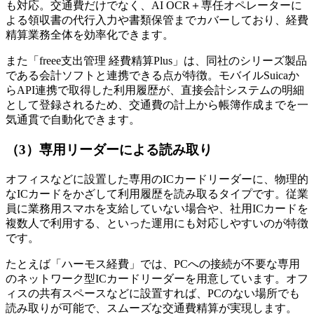
も対応。交通費だけでなく、AI OCR＋専任オペレーターに
よる領収書の代行入力や書類保管までカバーしており、経費
精算業務全体を効率化できます。
また「freee支出管理 経費精算Plus」は、同社のシリーズ製品
である会計ソフトと連携できる点が特徴。モバイルSuicaか
らAPI連携で取得した利用履歴が、直接会計システムの明細
として登録されるため、交通費の計上から帳簿作成までを一
気通貫で自動化できます。
（3）専用リーダーによる読み取り
オフィスなどに設置した専用のICカードリーダーに、物理的
なICカードをかざして利用履歴を読み取るタイプです。従業
員に業務用スマホを支給していない場合や、社用ICカードを
複数人で利用する、といった運用にも対応しやすいのが特徴
です。
たとえば「ハーモス経費」では、PCへの接続が不要な専用
のネットワーク型ICカードリーダーを用意しています。オフ
ィスの共有スペースなどに設置すれば、PCのない場所でも
読み取りが可能で、スムーズな交通費精算が実現します。