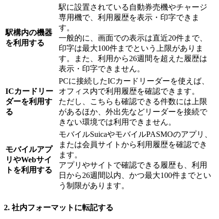
駅に設置されている自動券売機やチャージ
専用機で、利用履歴を表示・印字できま
す。
駅構内の機器
一般的に、画面での表示は直近20件まで、
を利用する
印字は最大100件までという上限がありま
す。また、利用から26週間を超えた履歴は
表示・印字できません。
PCに接続したICカードリーダーを使えば、
ICカードリー
オフィス内で利用履歴を確認できます。
ダーを利用す
ただし、こちらも確認できる件数には上限
る
があるほか、外出先などリーダーを接続で
きない環境では利用できません。
モバイルSuicaやモバイルPASMOのアプリ、
または会員サイトから利用履歴を確認でき
モバイルアプ
ます。
リやWebサイ
アプリやサイトで確認できる履歴も、利用
トを利用する
日から26週間以内、かつ最大100件までとい
う制限があります。
2. 社内フォーマットに転記する