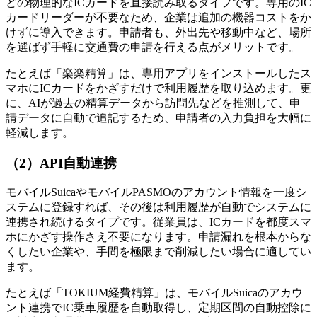
どの物理的なICカードを直接読み取るタイプです。専用のIC
カードリーダーが不要なため、企業は追加の機器コストをか
けずに導入できます。申請者も、外出先や移動中など、場所
を選ばず手軽に交通費の申請を行える点がメリットです。
たとえば「楽楽精算」は、専用アプリをインストールしたス
マホにICカードをかざすだけで利用履歴を取り込めます。更
に、AIが過去の精算データから訪問先などを推測して、申
請データに自動で追記するため、申請者の入力負担を大幅に
軽減します。
（2）API自動連携
モバイルSuicaやモバイルPASMOのアカウント情報を一度シ
ステムに登録すれば、その後は利用履歴が自動でシステムに
連携され続けるタイプです。従業員は、ICカードを都度スマ
ホにかざす操作さえ不要になります。申請漏れを根本からな
くしたい企業や、手間を極限まで削減したい場合に適してい
ます。
たとえば「TOKIUM経費精算」は、モバイルSuicaのアカウ
ント連携でIC乗車履歴を自動取得し、定期区間の自動控除に