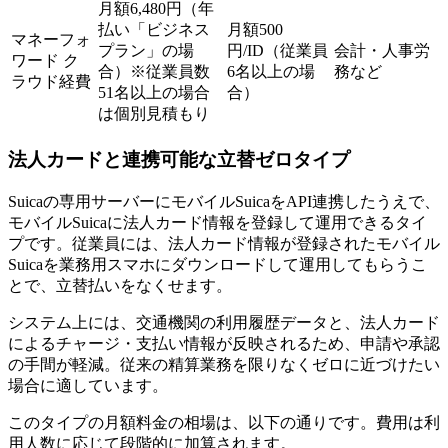
月額6,480円（年
払い「ビジネス
月額500
マネーフォ
プラン」の場
円/ID（従業員
会計・人事労
ワード ク
合）※従業員数
6名以上の場
務など
ラウド経費
51名以上の場合
合）
は個別見積もり
法人カードと連携可能な立替ゼロタイプ
Suicaの専用サーバーにモバイルSuicaをAPI連携したうえで、
モバイルSuicaに法人カード情報を登録して運用できるタイ
プです。従業員には、法人カード情報が登録されたモバイル
Suicaを業務用スマホにダウンロードして運用してもらうこ
とで、立替払いをなくせます。
システム上には、交通機関の利用履歴データと、法人カード
によるチャージ・支払い情報が反映されるため、申請や承認
の手間が軽減。従来の精算業務を限りなくゼロに近づけたい
場合に適しています。
このタイプの月額料金の相場は、以下の通りです。費用は利
用人数に応じて段階的に加算されます。