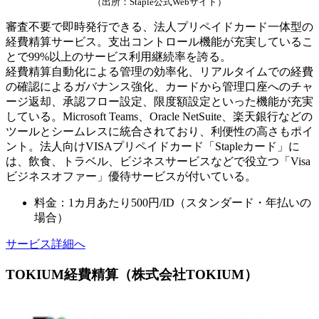
（出所：Staple公式Webサイト）
審査不要で即時発行できる、法人プリペイドカード一体型の
経費精算サービス。支出コントロール機能が充実しているこ
とで99%以上のサービス利用継続率を誇る。
経費精算自動化による管理の効率化、リアルタイムでの経費
の確認によるガバナンス強化、カードから管理口座へのチャ
ージ返却、承認フロー設定、限度額設定といった機能が充実
している。Microsoft Teams、Oracle NetSuite、楽天銀行などの
ツールとシームレスに統合されており、利便性の高さもポイ
ント。法人向けVISAプリペイドカード「Stapleカード」に
は、飲食、トラベル、ビジネスサービスなどで役立つ「Visa
ビジネスオファー」優待サービスが付いている。
料金：1カ月あたり500円/ID（スタンダード・年払いの
場合）
サービス詳細へ
TOKIUM経費精算（株式会社TOKIUM）