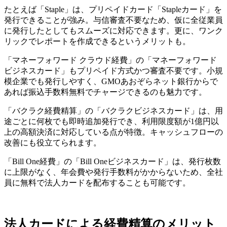
たとえば「Staple」は、プリペイドカード「Stapleカード」を
発行できることが強み。与信審査不要なため、仮に全従業員
に発行したとしてもスムーズに対応できます。更に、ワンク
リックでレポートを作成できるというメリットも。
「マネーフォワード クラウド経費」の「マネーフォワード
ビジネスカード」もプリペイド方式かつ審査不要です。小規
模企業でも発行しやすく、GMOあおぞらネット銀行からで
あれば振込手数料無料でチャージできるのも魅力です。
「バクラク経費精算」の「バクラクビジネスカード」は、用
途ごとに何枚でも即時追加発行でき、利用限度額が1億円以
上の高額決済に対応している点が特徴。キャッシュフローの
改善にも役立てられます。
「Bill One経費」の「Bill Oneビジネスカード」は、発行枚数
に上限がなく、年会費や発行手数料がかからないため、全社
員に無料で法人カードを配布することも可能です。
法人カードによる経費精算のメリット