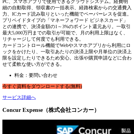
PC、スマホアプリで使用できるクラウドシステム。経費明
細の自動取得、領収書の一括表示、経路検索からの交通費入
力、ICカード読み取りといった機能でペーパーレスを促進。
プリペイドタイプの「マネーフォワード ビジネスカード」
との連携で、決済金額の1～3%のポイント還元あり。一取引
最大5,000万円までの取引が可能で、月の利用上限はなく、
リチャージして何度でも利用できる。
カードコントロール機能でWebやスマホアプリから利用にロ
ックをかけたり、一取引あたりの決済上限や月単位の決済上
限を設定したりできるため安心。出張や購買申請などに合わ
せて柔軟な使い方ができる。
料金：要問い合わせ
今すぐ
資料
を
ダウンロードする
(無料)
サービス詳細へ
Concur Expense（株式会社コンカー）