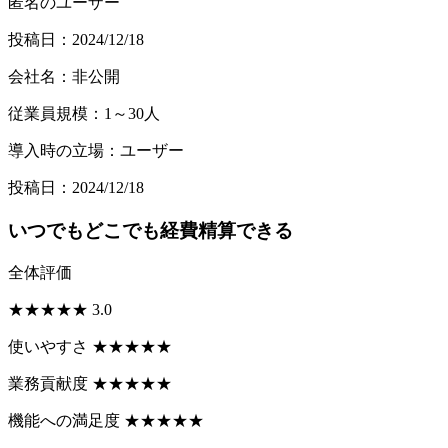
匿名のユーザー
投稿日：2024/12/18
会社名：非公開
従業員規模：1～30人
導入時の立場：ユーザー
投稿日：2024/12/18
いつでもどこでも経費精算できる
全体評価
★
★
★
★
★
3.0
使いやすさ
★
★
★
★
★
業務貢献度
★
★
★
★
★
機能への満足度
★
★
★
★
★