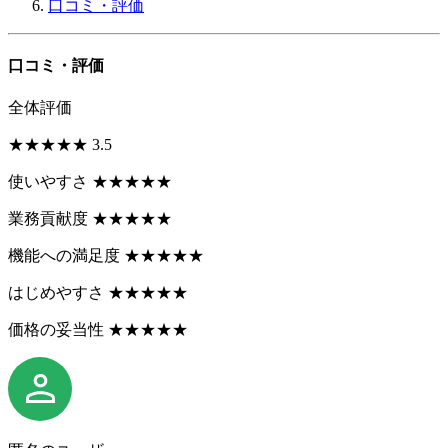
口コミ・評価
口コミ・評価
全体評価
★
★
★
★
★
3.5
使いやすさ
★
★
★
★
★
業務貢献度
★
★
★
★
★
機能への満足度
★
★
★
★
★
はじめやすさ
★
★
★
★
★
価格の妥当性
★
★
★
★
★