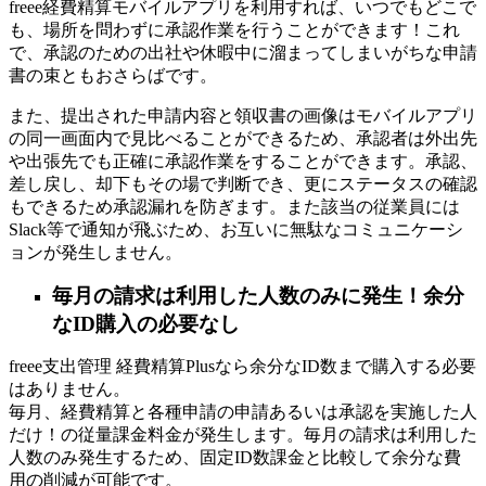
freee経費精算モバイルアプリを利用すれば、いつでもどこで
も、場所を問わずに承認作業を行うことができます！これ
で、承認のための出社や休暇中に溜まってしまいがちな申請
書の束ともおさらばです。
また、提出された申請内容と領収書の画像はモバイルアプリ
の同一画面内で見比べることができるため、承認者は外出先
や出張先でも正確に承認作業をすることができます。承認、
差し戻し、却下もその場で判断でき、更にステータスの確認
もできるため承認漏れを防ぎます。また該当の従業員には
Slack等で通知が飛ぶため、お互いに無駄なコミュニケーシ
ョンが発生しません。
毎月の請求は利用した人数のみに発生！余分
なID購入の必要なし
freee支出管理 経費精算Plusなら余分なID数まで購入する必要
はありません。
毎月、経費精算と各種申請の申請あるいは承認を実施した人
だけ！の従量課金料金が発生します。毎月の請求は利用した
人数のみ発生するため、固定ID数課金と比較して余分な費
用の削減が可能です。