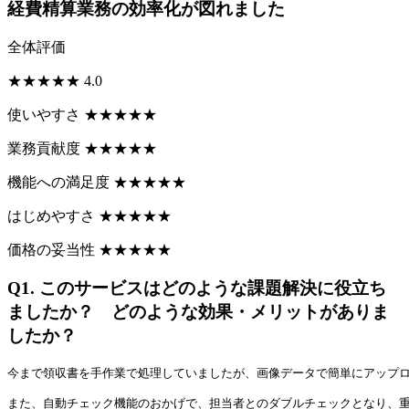
経費精算業務の効率化が図れました
全体評価
★
★
★
★
★
4.0
使いやすさ
★
★
★
★
★
業務貢献度
★
★
★
★
★
機能への満足度
★
★
★
★
★
はじめやすさ
★
★
★
★
★
価格の妥当性
★
★
★
★
★
Q1.
このサービスはどのような課題解決に役立ち
ましたか？ どのような効果・メリットがありま
したか？
今まで領収書を手作業で処理していましたが、画像データで簡単にアップ
また、自動チェック機能のおかげで、担当者とのダブルチェックとなり、