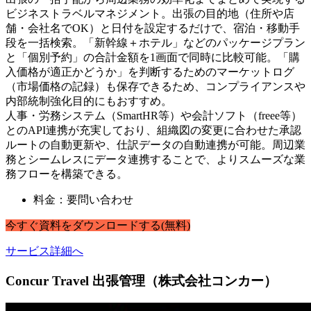
ビジネストラベルマネジメント。出張の目的地（住所や店
舗・会社名でOK）と日付を設定するだけで、宿泊・移動手
段を一括検索。「新幹線＋ホテル」などのパッケージプラン
と「個別予約」の合計金額を1画面で同時に比較可能。「購
入価格が適正かどうか」を判断するためのマーケットログ
（市場価格の記録）も保存できるため、コンプライアンスや
内部統制強化目的にもおすすめ。
人事・労務システム（SmartHR等）や会計ソフト（freee等）
とのAPI連携が充実しており、組織図の変更に合わせた承認
ルートの自動更新や、仕訳データの自動連携が可能。周辺業
務とシームレスにデータ連携することで、よりスムーズな業
務フローを構築できる。
料金：要問い合わせ
今すぐ
資料
を
ダウンロードする
(無料)
サービス詳細へ
Concur Travel 出張管理（株式会社コンカー）