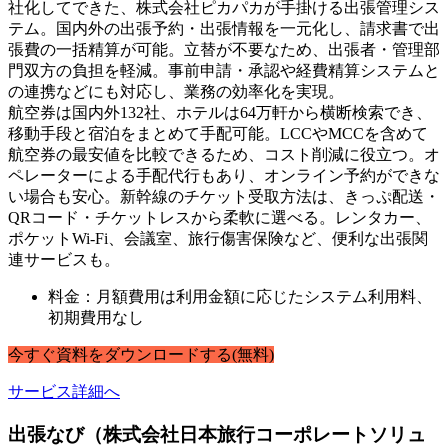
社化してできた、株式会社ピカパカが手掛ける出張管理シス
テム。国内外の出張予約・出張情報を一元化し、請求書で出
張費の一括精算が可能。立替が不要なため、出張者・管理部
門双方の負担を軽減。事前申請・承認や経費精算システムと
の連携などにも対応し、業務の効率化を実現。
航空券は国内外132社、ホテルは64万軒から横断検索でき、
移動手段と宿泊をまとめて手配可能。LCCやMCCを含めて
航空券の最安値を比較できるため、コスト削減に役立つ。オ
ペレーターによる手配代行もあり、オンライン予約ができな
い場合も安心。新幹線のチケット受取方法は、きっぷ配送・
QRコード・チケットレスから柔軟に選べる。レンタカー、
ポケットWi-Fi、会議室、旅行傷害保険など、便利な出張関
連サービスも。
料金：月額費用は利用金額に応じたシステム利用料、
初期費用なし
今すぐ
資料
を
ダウンロードする
(無料)
サービス詳細へ
出張なび（株式会社日本旅行コーポレートソリュ