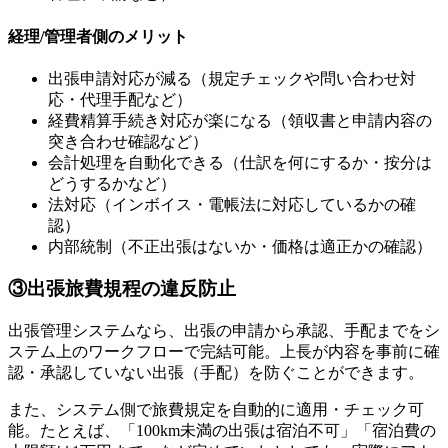
経理/管理者側のメリット
出張申請対応が減る（規定チェックや問い合わせ対
応・代理手配など）
経費精算手続き対応が楽になる（領収書と申請内容の
突き合わせ確認など）
会計処理を自動化できる（仕訳を何にするか・按分は
どうするかなど）
法対応（インボイス・電帳法に対応しているかの確
認）
内部統制（不正出張はないか・価格は適正かの確認）
③出張旅費規程の違反防止
出張管理システムなら、出張の申請から承認、手配までをシ
ステム上のワークフローで完結可能。上長が内容を事前に確
認・承認していない出張（手配）を防ぐことができます。
また、システム側で旅費規定を自動的に適用・チェック可
能。たとえば、「100km未満の出張は宿泊不可」「宿泊費の