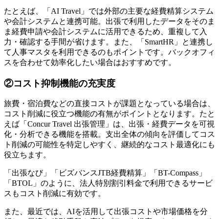
たとえば、「AI Travel」では外部の主要な経費精算システム
や会計システムと連携可能。出張で利用したデータをそのま
ま経費申請や会計システムに活用できるため、重複して入
力・確認する手間が省けます。また、「SmartHR」と連携し
て人事マスタを利用できるのもポイントです。バックオフィ
スを合わせて効率化したい場合はおすすめです。
②コスト抑制機能の充実度
旅費・宿泊費などの直接コストが課題となっている場合は、
コスト削減に役立つ機能の有無がポイントとなります。たと
えば「Concur Travel 出張管理」は、出張・経費データを可視
化・分析できる機能を搭載。支出全体の傾向を評価してコス
ト削減の可能性を特定しやすく、継続的なコスト最適化にも
役立ちます。
「出張なび」「ビズバンスJTB経費精算」「BT-Compass」
「BTOL」のように、法人特別割引料金で利用できるサービ
スもコスト削減に有効です。
また、最近では、AIを活用して出張コストや市場価格を分