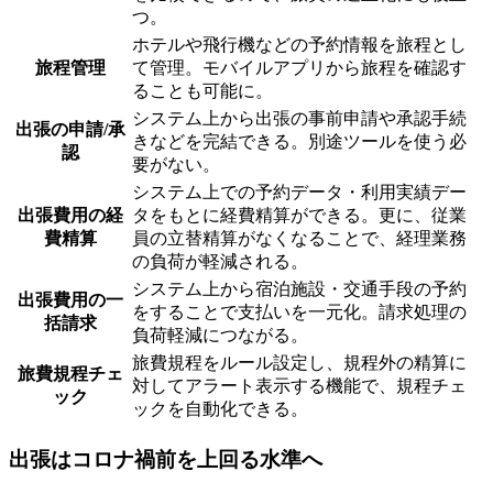
つ。
ホテルや飛行機などの予約情報を旅程とし
旅程管理
て管理。モバイルアプリから旅程を確認す
ることも可能に。
システム上から出張の事前申請や承認手続
出張の申請/承
きなどを完結できる。別途ツールを使う必
認
要がない。
システム上での予約データ・利用実績デー
出張費用の経
タをもとに経費精算ができる。更に、従業
費精算
員の立替精算がなくなることで、経理業務
の負荷が軽減される。
システム上から宿泊施設・交通手段の予約
出張費用の一
をすることで支払いを一元化。請求処理の
括請求
負荷軽減につながる。
旅費規程をルール設定し、規程外の精算に
旅費規程チェ
対してアラート表示する機能で、規程チェ
ック
ックを自動化できる。
出張はコロナ禍前を上回る水準へ