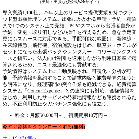
（出所：出張なび公式Webサイト）
導入実績1,100社、25年以上のサービス提供実績を持つクラ
ウド型出張管理システム。出張にかかわる申請・予約・精算
まで1つのシステム上で完結。PCやスマホから出張者自身が
予約・変更・取り消しなどの操作を行えるため、急な予定変
更にもスムーズに対応できる。手配可能な範囲は、新幹線・
在来線特急、飛行機、宿泊施設をはじめ、航空券・ホテルが
セットになった出張パックやレンタカー、コワーキングスペ
ースと幅広い。法人向け割引を適用しながら利用日基準で精
算されるため、コスト最適化にも貢献する。
予約情報はシステム上に自動反映され、可視化・分析が可
能。予約情報を集約することで請求内容と旅費精算の紐づけ
も明確になり、経理部門の突合作業も軽減できる。経費精算
システム「Concur Expense」との連携にも対応。金額情報を
はじめ、利用したサービスや発着地情報なども連携されるた
め、不正利用防止やガバナンス強化にも役立つ。
料金：月額50,000円～、初期費用10万円～
今すぐ
資料
を
ダウンロードする
(無料)
サービス詳細へ