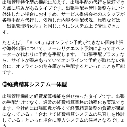
出張管理特化型の機能に加えて、出張手配の代行を依頼でき
る点に強みがあるタイプです。出張手配や管理業務を丸ごと
外注したい場合におすすめ。サービス提供会社のスタッフが
各種手配を代行し、依頼した内容や手配状況、旅程などは
「出張管理特化型」と同じようにシステム上で管理できま
す。
たとえば、「BTOL」はオンライン予約ができない国内出張
や海外出張について、メールリクエスト予約によってオペレ
ーターが代わりに予約を手配します。「出張手配プラス」な
ら、サイトが混みあっていてオンラインで予約が取れない場
合に、オフラインの別在庫から手配するといったことも可能
です。
③経費精算システム一体型
出張管理機能と経費精算機能を併せ持ったタイプです。出張
の手配だけでなく、通常の経費精算業務の効率化も実現でき
ます。全社的に出張回数が多くて経費精算業務の負荷が課題
になっている」「合わせて経費精算システムの見直しを検討
している」といった場合に導入システムの候補となるでしょ
う。