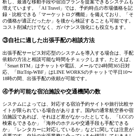
析し、最適な移動手段や宿泊プランを提案できるシステムも
増えています。「AI Travel」では、予約時点の市場価格を記
録・比較できる「マーケットログ機能」を備えており、「そ
の価格が適正だったか」を後から検証することも可能です。
コスト削減だけでなく、ガバナンス強化にも役立ちます。
③自社に適した出張手配の相談方法
出張手配サービス対応型のシステムを導入する場合は、手配
依頼の方法と相談可能な時間をチェックします。たとえば、
「Smart BTM」はチャットや電話、メールで24時間365日対
応、「BizTrip-WBF」はLINE WORKSのチャットで平日10〜
18時の間、出張手配の依頼が可能です。
④予約可能な宿泊施設や交通機関の数
システムによっては、対応する宿泊予約サイトや旅行比較サ
イトが限られている場合があります。国内の通常航空券や宿
泊施設であれば、それほど差がなかったとしても、「LCCの
検索もできるか」「海外のホテルや交通手段も手配できる
か」「レンタカーに対応しているか」などに関しては注意が
必要です。自社の出張業務に合っているか確認しておきまし