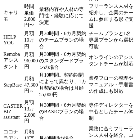
フリーランス人材を
時間
業務内容や人材の専
キャリ
紹介し、企業のチー
単価
門性・経験に応じて
モ
2,800
ムに参画する形で支
決定
円〜
援
月額
月30時間・6カ月契約
チームプランと1名
HELP
10万
のチームプランの場
専属プランから選択
YOU
円
合
可能
Remoba
月30時間・6カ月契約
月額
オンラインのアシス
アシス
96,000
のスタンダードプラ
タントチームが対応
タント
円
ンの場合
月10時間。契約期間
業務フローの整理や
月額
によって異なり、1カ
マニュアル・手順書
StepBase
47,300
月契約の場合は月額
円～
の作成にも対応
55,000円
月額
月30時間・6カ月契約
専任ディレクターを
CASTER
13万
BIZ
のBASICプランの場
中心としたチーム体
2,000
assistant
合
制
円
業務に合うフリーラ
ココナ
月額
ンス人材を紹介。コ
ラアシ
10万
月40時間の場合