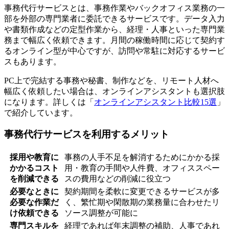
事務代行サービスとは、事務作業やバックオフィス業務の一
部を外部の専門業者に委託できるサービスです。データ入力
や書類作成などの定型作業から、経理・人事といった専門業
務まで幅広く依頼できます。月間の稼働時間に応じて契約す
るオンライン型が中心ですが、訪問や常駐に対応するサービ
スもあります。
PC上で完結する事務や秘書、制作などを、リモート人材へ
幅広く依頼したい場合は、オンラインアシスタントも選択肢
になります。詳しくは「
オンラインアシスタント比較15選
」
で紹介しています。
事務代行サービスを利用するメリット
採用や教育に
事務の人手不足を解消するためにかかる採
かかるコスト
用・教育の手間や人件費、オフィススペー
を削減できる
スの費用などの削減に役立つ
必要なときに
契約期間を柔軟に変更できるサービスが多
必要な作業だ
く、繁忙期や閑散期の業務量に合わせたリ
け依頼できる
ソース調整が可能に
専門スキルを
経理であれば年末調整の補助、人事であれ