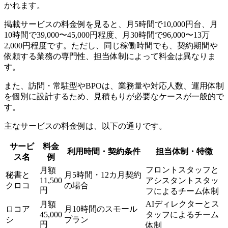
かれます。
掲載サービスの料金例を見ると、月5時間で10,000円台、月
10時間で39,000〜45,000円程度、月30時間で96,000〜13万
2,000円程度です。ただし、同じ稼働時間でも、契約期間や
依頼する業務の専門性、担当体制によって料金は異なりま
す。
また、訪問・常駐型やBPOは、業務量や対応人数、運用体制
を個別に設計するため、見積もりが必要なケースが一般的で
す。
主なサービスの料金例は、以下の通りです。
サービ
料金
利用時間・契約条件
担当体制・特徴
ス名
例
フロントスタッフと
月額
秘書と
月5時間・12カ月契約
11,500
アシスタントスタッ
クロコ
の場合
円
フによるチーム体制
AIディレクターとス
月額
ロコア
月10時間のスモール
45,000
タッフによるチーム
シ
プラン
円
体制