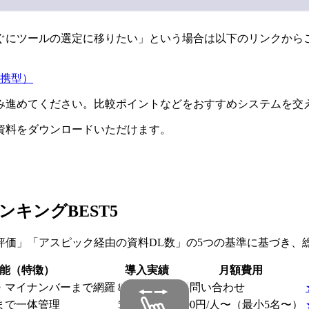
ぐにツールの選定に移りたい」という場合は以下のリンクから
携型）
み進めてください。比較ポイントなどをおすすめシステムを交
資料をダウンロードいただけます。
ンキングBEST5
価」「アスピック経由の資料DL数」の5つの基準に基づき、
能（特徴）
導入実績
月額費用
・マイナンバーまで網羅
80,000社
要問い合わせ
まで一体管理
53万社※
400円/人〜（最小5名〜）