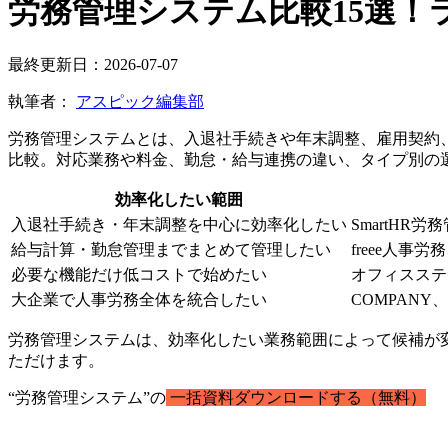
労務管理システム比較15選！
最終更新日：2026-07-07
執筆者：
アスピック編集部
労務管理システムとは、入退社手続きや年末調整、雇用契約
比較。対応業務や料金、勤怠・給与連携の違い、タイプ別の
効率化したい範囲
入退社手続き・年末調整を中心に効率化したい
SmartHR
給与計算・勤怠管理までまとめて管理したい
freee人
必要な機能だけ低コストで始めたい
オフィスステ
大企業で人事労務全体を統合したい
COMPAN
労務管理システムは、効率化したい業務範囲によって候補が
ただけます。
“労務管理システム”の
一括資料ダウンロードする（無料）