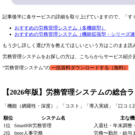
記事後半に各サービスの詳細を取り上げていますので、「す
おすすめの労務管理システム（多機能型）
おすすめの労務管理システム（機能拡張型・シリーズ連
もう少し詳しく選び方を教えてほしいという方はこのまま読
労務管理システムをお探しの方は、こちらからサービス紹介
“労務管理システム”の
一括資料ダウンロードする（無料）
【2026年版】労務管理システムの総合ラ
「機能（網羅性・深度）」「コスト」「導入実績」「口コミ評
順位
システム名
主な機
1位
SmartHR労務管理
入退社・年末調整
2位
freee人事労務
労務〜勤怠・給与