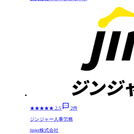
sms
★
★
★
★
★
2.5
2件
ジンジャー人事労務
jinjer株式会社