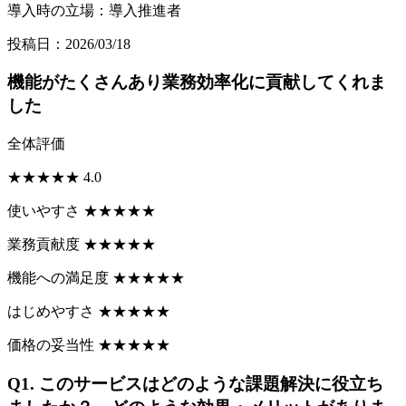
導入時の立場：導入推進者
投稿日：2026/03/18
機能がたくさんあり業務効率化に貢献してくれま
した
全体評価
★
★
★
★
★
4.0
使いやすさ
★
★
★
★
★
業務貢献度
★
★
★
★
★
機能への満足度
★
★
★
★
★
はじめやすさ
★
★
★
★
★
価格の妥当性
★
★
★
★
★
Q1.
このサービスはどのような課題解決に役立ち