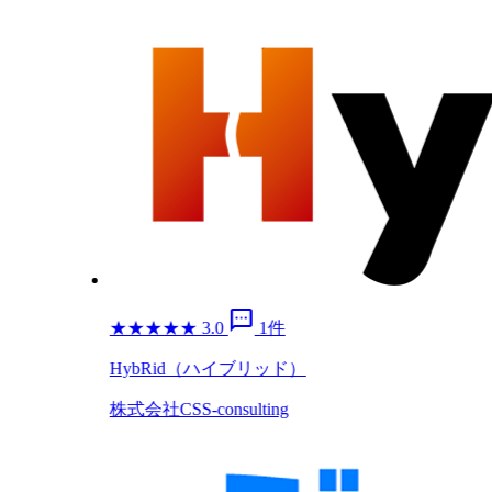
sms
★
★
★
★
★
3.0
1件
HybRid（ハイブリッド）
株式会社CSS-consulting