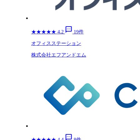
sms
★
★
★
★
★
4.2
19件
オフィスステーション
株式会社エフアンドエム
sms
★
★
★
★
★
4.4
8件