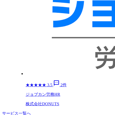
sms
★
★
★
★
★
3.5
2件
ジョブカン労務HR
株式会社DONUTS
サービス一覧へ