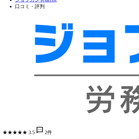
口コミ・評判
sms
★
★
★
★
★
3.5
2件