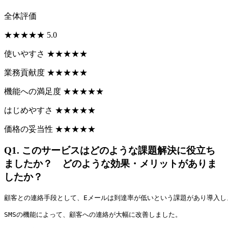
全体評価
★
★
★
★
★
5.0
使いやすさ
★
★
★
★
★
業務貢献度
★
★
★
★
★
機能への満足度
★
★
★
★
★
はじめやすさ
★
★
★
★
★
価格の妥当性
★
★
★
★
★
Q1.
このサービスはどのような課題解決に役立ち
ましたか？ どのような効果・メリットがありま
したか？
顧客との連絡手段として、Eメールは到達率が低いという課題があり導入し
SMSの機能によって、顧客への連絡が大幅に改善しました。