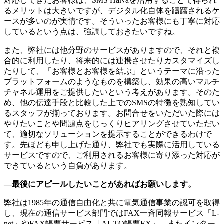
対応してきたお客様は、SMS HaNaを活用することで得られ
るメリットは大きいですが、デジタル化自体を躊躇されるケ
ースが多いのが実情です。そういったお客様にも丁寧に対応
しているという点は、強調しておきたいですね。
また、弊社には他分野のサービスがありますので、それと複
合的に利用したり、将来的には連携させたりカスタマイズし
たりして、「お客様とお客様を結ぶ」というテーマに沿った
プラットフォームのようなものを構築し、効果の高いマルチ
チャネル運用をご提供したいという考えがあります。そのた
め、他の伝達手段と比較した上でのSMSの特徴を熟知してい
るスタッフが揃っております。お問合せをいただいた際には
やりたいことや問題点をじっくりヒアリングさせていただい
て、適切なソリューションを提示することができるわけで
す。先ほども申し上げた通り、弊社でも実際に活用している
サービスですので、ご利用されるお客様に寄り添った対応が
できているという自負があります。
―最後にアピールしたいことがあればお願いします。
弊社は1985年の通信自由化と共に電気通信事業の認可を取得
し、現在の通信サービス部門ではFAX一斉同報サービス「L-
net」やFAX帳票サービス「AUTO帳票EX」、またインター