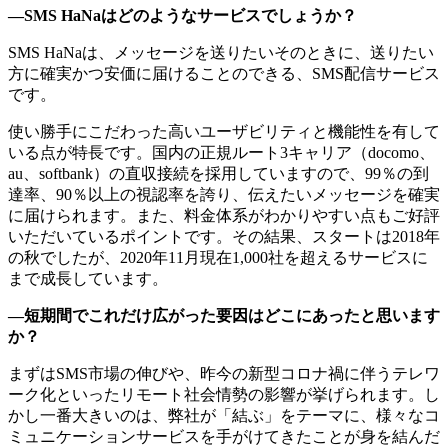
―SMS HaNaはどのようなサービスでしょうか？
SMS HaNaは、メッセージを送りたいそのときに、送りたい
方に確実かつ安価に届けることのできる、SMS配信サービス
です。
使い勝手にこだわった高いユーザビリティと機能性を有して
いる点が特長です。国内の正規ルート3キャリア（docomo、
au、softbank）の直収接続を採用していますので、99％の到
達率、90％以上の視認率を誇り、伝えたいメッセージを確実
に届けられます。また、料金体系がわかりやすい点もご好評
いただいているポイントです。その結果、スタートは2018年
の秋でしたが、2020年11月現在1,000社を超えるサービスに
まで成長しています。
―短期間でこれだけ広がった要因はどこにあったと思います
か？
まずはSMS市場の伸びや、昨今の新型コロナ禍に伴うテレワ
ーク化といったリモート社会情勢の影響が挙げられます。し
かし一番大きいのは、弊社が「結ぶ」をテーマに、様々なコ
ミュニケーションサービスを手がけてきたことが身を結んだ