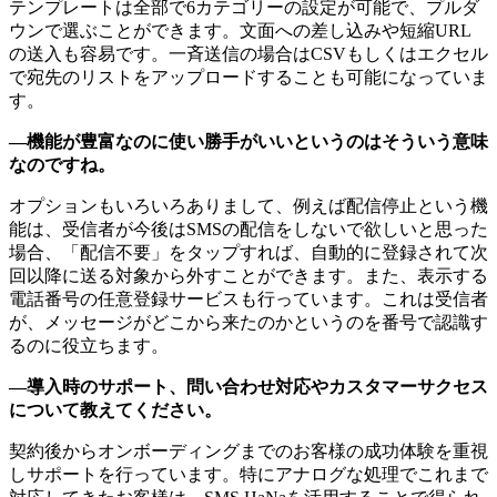
テンプレートは全部で6カテゴリーの設定が可能で、プルダ
ウンで選ぶことができます。文面への差し込みや短縮URL
の送入も容易です。一斉送信の場合はCSVもしくはエクセル
で宛先のリストをアップロードすることも可能になっていま
す。
―機能が豊富なのに使い勝手がいいというのはそういう意味
なのですね。
オプションもいろいろありまして、例えば配信停止という機
能は、受信者が今後はSMSの配信をしないで欲しいと思った
場合、「配信不要」をタップすれば、自動的に登録されて次
回以降に送る対象から外すことができます。また、表示する
電話番号の任意登録サービスも行っています。これは受信者
が、メッセージがどこから来たのかというのを番号で認識す
るのに役立ちます。
―導入時のサポート、問い合わせ対応やカスタマーサクセス
について教えてください。
契約後からオンボーディングまでのお客様の成功体験を重視
しサポートを行っています。特にアナログな処理でこれまで