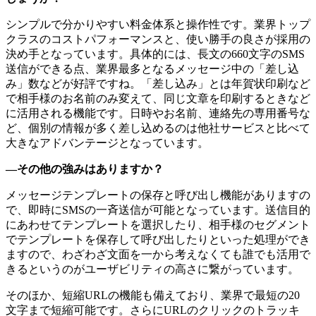
シンプルで分かりやすい料金体系と操作性です。業界トップ
クラスのコストパフォーマンスと、使い勝手の良さが採用の
決め手となっています。具体的には、長文の660文字のSMS
送信ができる点、業界最多となるメッセージ中の「差し込
み」数などが好評ですね。「差し込み」とは年賀状印刷など
で相手様のお名前のみ変えて、同じ文章を印刷するときなど
に活用される機能です。日時やお名前、連絡先の専用番号な
ど、個別の情報が多く差し込めるのは他社サービスと比べて
大きなアドバンテージとなっています。
―その他の強みはありますか？
メッセージテンプレートの保存と呼び出し機能がありますの
で、即時にSMSの一斉送信が可能となっています。送信目的
にあわせてテンプレートを選択したり、相手様のセグメント
でテンプレートを保存して呼び出したりといった処理ができ
ますので、わざわざ文面を一から考えなくても誰でも活用で
きるというのがユーザビリティの高さに繋がっています。
そのほか、短縮URLの機能も備えており、業界で最短の20
文字まで短縮可能です。さらにURLのクリックのトラッキ