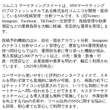
コムニコ マーケティングスイートは、SNSマーケティング
のプロフェッショナルである株式会社コムニコが開発・提供
しているSNS投稿管理・分析ツールです。X（旧Twitter）、
Instagram、Facebook、TikTokの一元管理で、投稿管理や効果
測定などの業務負荷を大幅に軽減。安定的な運用を実現しま
す。
投稿予約機能のほか、自社・競合アカウント分析、Instagram
のクチコミ分析やコメント管理など、豊富なSNS運用実績を
持つ同社ならではの、運用担当者に寄り添った機能が強み。
導入実績は5,000アカウント以上。小売・製造・飲食・行
政・代理店など、企業規模や業界を問わず、幅広く利用され
ています。（2025年3月時点）
ユーザーから使いやすいと評判のインターフェイスで、スキ
ルを問わず誰でも直感的に操作が可能。また、画面の右下に
はチャットアイコンが設置されており、いつでも気軽にサポ
ートチームへ問い合わせることができます。カスタマーサク
セスチームによる導入支援も無料で実施しており、作業効率
を向上するTipsの共有や、ツール以外のSNSに関する悩みに
も回答。初心者でも安心して利用できます。