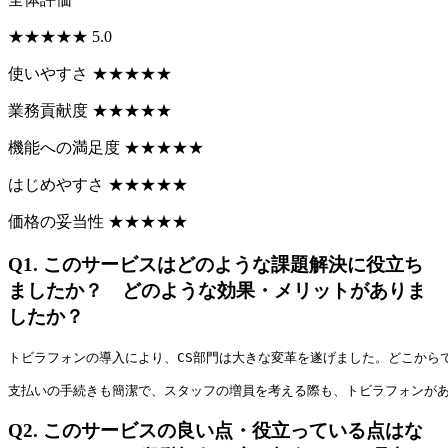
★
★
★
★
★
5.0
使いやすさ
★
★
★
★
★
業務貢献度
★
★
★
★
★
機能への満足度
★
★
★
★
★
はじめやすさ
★
★
★
★
★
価格の妥当性
★
★
★
★
★
Q1.
このサービスはどのような課題解決に役立ち
ましたか？ どのような効果・メリットがありま
したか？
トビラフォンの導入により、CS部門は大きな変革を遂げました。どこから
支払いの手続きも簡潔で、スタッフの増員を考える際も、トビラフォンが
Q2.
このサービスの良い点・役立っている点はな