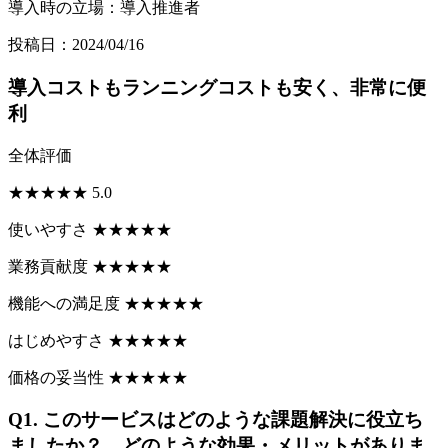
導入時の立場：導入推進者
投稿日：2024/04/16
導入コストもランニングコストも安く、非常に便
利
全体評価
★
★
★
★
★
5.0
使いやすさ
★
★
★
★
★
業務貢献度
★
★
★
★
★
機能への満足度
★
★
★
★
★
はじめやすさ
★
★
★
★
★
価格の妥当性
★
★
★
★
★
Q1.
このサービスはどのような課題解決に役立ち
ましたか？ どのような効果・メリットがありま