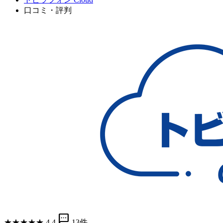
口コミ・評判
sms
★
★
★
★
★
4.4
13件