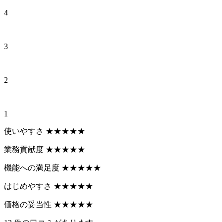
4
3
2
1
使いやすさ
★
★
★
★
★
業務貢献度
★
★
★
★
★
機能への満足度
★
★
★
★
★
はじめやすさ
★
★
★
★
★
価格の妥当性
★
★
★
★
★