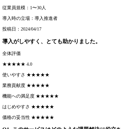
従業員規模：1〜30人
導入時の立場：導入推進者
投稿日：2024/04/17
導入がしやすく、とても助かりました。
全体評価
★
★
★
★
★
4.0
使いやすさ
★
★
★
★
★
業務貢献度
★
★
★
★
★
機能への満足度
★
★
★
★
★
はじめやすさ
★
★
★
★
★
価格の妥当性
★
★
★
★
★