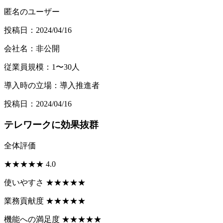
匿名のユーザー
投稿日：2024/04/16
会社名：非公開
従業員規模：1〜30人
導入時の立場：導入推進者
投稿日：2024/04/16
テレワークに効果抜群
全体評価
★
★
★
★
★
4.0
使いやすさ
★
★
★
★
★
業務貢献度
★
★
★
★
★
機能への満足度
★
★
★
★
★