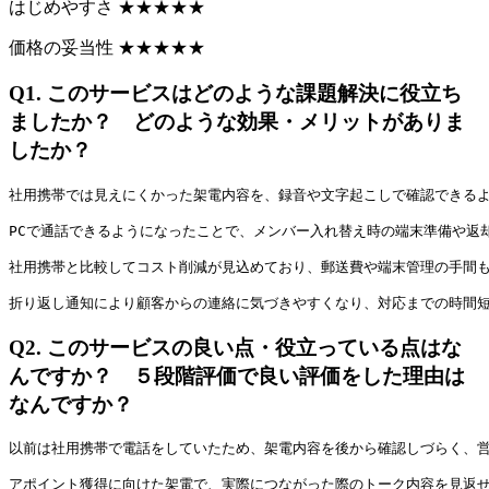
はじめやすさ
★
★
★
★
★
価格の妥当性
★
★
★
★
★
Q1.
このサービスはどのような課題解決に役立ち
ましたか？ どのような効果・メリットがありま
したか？
社用携帯では見えにくかった架電内容を、録音や文字起こしで確認できる
PCで通話できるようになったことで、メンバー入れ替え時の端末準備や返
社用携帯と比較してコスト削減が見込めており、郵送費や端末管理の手間
折り返し通知により顧客からの連絡に気づきやすくなり、対応までの時間
Q2.
このサービスの良い点・役立っている点はな
んですか？ ５段階評価で良い評価をした理由は
なんですか？
以前は社用携帯で電話をしていたため、架電内容を後から確認しづらく、
アポイント獲得に向けた架電で、実際につながった際のトーク内容を見返