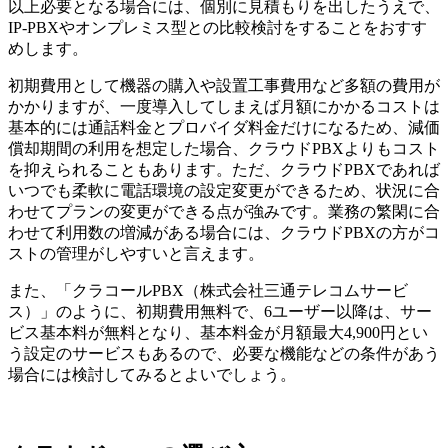
以上必要となる場合には、個別に見積もりを出したうえで、
IP-PBXやオンプレミス型との比較検討をすることをおすす
めします。
初期費用として機器の購入や設置工事費用など多額の費用が
かかりますが、一度導入してしまえば月額にかかるコストは
基本的には通話料金とプロバイダ料金だけになるため、減価
償却期間の利用を想定した場合、クラウドPBXよりもコスト
を抑えられることもあります。ただ、クラウドPBXであれば
いつでも柔軟に電話環境の設定変更ができるため、状況に合
わせてプランの変更ができる点が強みです。業務の繁閑に合
わせて利用数の増減がある場合には、クラウドPBXの方がコ
ストの管理がしやすいと言えます。
また、「クラコールPBX（株式会社三通テレコムサービ
ス）」のように、初期費用無料で、6ユーザー以降は、サー
ビス基本料が無料となり、基本料金が月額最大4,900円とい
う設定のサービスもあるので、必要な機能などの条件があう
場合には検討してみるとよいでしょう。