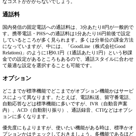
なコストがかからないでしょう。
通話料
国内発信の固定電話への通話料は、3分あたり8円が一般的で
す。携帯電話・PHSへの通話料は1分あたり16円前後で設定
しているところが多く見られます。多くは分単位の課金方法
になっていますが、中には、「GoodLine（株式会社Good
Relations)」のように1秒0.1円（1通話あたり1円）という秒課
金での設定があるところもあるので、通話スタイルに合わせ
て最適な設定を選択することも可能です。
オプション
どこまでが標準機能でどこまでがオプション機能かはサービ
スによって異なります。たとえば、電話転送、留守番電話、
自動応答などは標準機能に多いですが、IVR（自動音声案
内）、ACD（自動割り振り）、通話録音、CTIなどはオプシ
ョンに多くなります。
優先度にもよりますが、使いたい機能がある時は、標準かオ
プションかはチェックしておきましょう。多機能であるほど