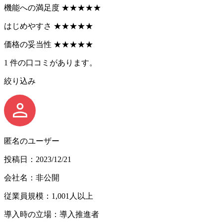
機能への満足度
★
★
★
★
★
はじめやすさ
★
★
★
★
★
価格の妥当性
★
★
★
★
★
1
件の口コミがあります。
絞り込み
匿名のユーザー
投稿日：2023/12/21
会社名：非公開
従業員規模：1,001人以上
導入時の立場：導入推進者