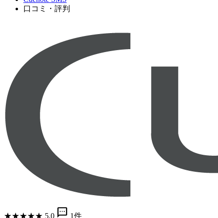
口コミ・評判
sms
★
★
★
★
★
5.0
1件