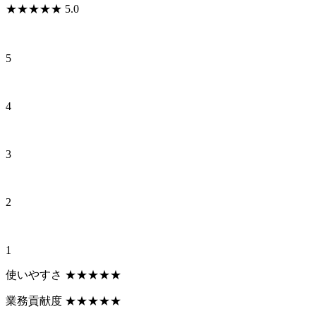
★
★
★
★
★
5.0
5
4
3
2
1
使いやすさ
★
★
★
★
★
業務貢献度
★
★
★
★
★