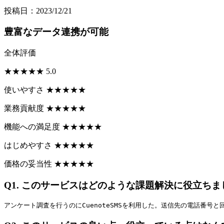
投稿日：2023/12/21
豊富なデータ連携が可能
全体評価
★
★
★
★
★
5.0
使いやすさ
★
★
★
★
★
業務貢献度
★
★
★
★
★
機能への満足度
★
★
★
★
★
はじめやすさ
★
★
★
★
★
価格の妥当性
★
★
★
★
★
Q1.
このサービスはどのような課題解決に役立ちま
アンケート調査を行うのにCuenoteSMSを利用した。送信先の電話番号と