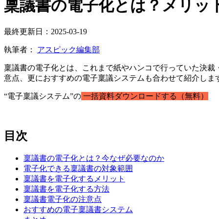
稟議書の電子化とは？メリッ
最終更新日：2025-03-19
執筆者：
アスピック編集部
稟議書の電子化とは、これまで紙やハンコで行っていた決裁
意点、更におすすめの電子稟議システムも合わせて紹介しま
“電子稟議システム”の
一括資料ダウンロードする（無料）
目次
稟議書の電子化とは？今なぜ必要なのか
電子化できる稟議書の対象範囲
稟議書を電子化するメリット
稟議書を電子化する方法
稟議書電子化の注意点
おすすめの電子稟議書システム