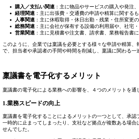
購入／支払い関連
：主に物品やサービスの購入や発注、
経理関連
：主に出張費・交通費の申請や精算に関するも
人事関連
：主に休暇取得・休日出勤・残業・住所変更の
総務関連
：主に会社が保有する設備の利用届や、社宅・
営業関連
：主に見積書や注文書、請求書、業務報告書に
このように、企業では稟議を必要とする様々な申請や精算、
で、担当者や承認者の手間や時間を削減し、稟議に関わる一
稟議書を電子化するメリット
稟議書の電子化による業務への影響を、４つのメリットを通
1.業務スピードの向上
稟議書を電子化することによるメリットの一つとして、承認
一時的に止まってしまったり、支社など拠点が複数ある場合
せんでした。