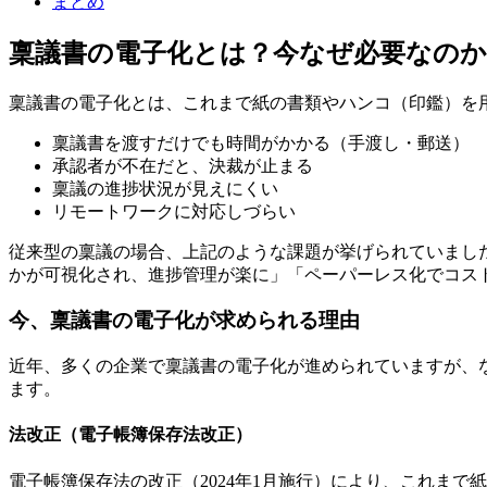
まとめ
稟議書の電子化とは？今なぜ必要なのか
稟議書の電子化とは、これまで紙の書類やハンコ（印鑑）を
稟議書を渡すだけでも時間がかかる（手渡し・郵送）
承認者が不在だと、決裁が止まる
稟議の進捗状況が見えにくい
リモートワークに対応しづらい
従来型の稟議の場合、上記のような課題が挙げられていました
かが可視化され、進捗管理が楽に」「ペーパーレス化でコス
今、稟議書の電子化が求められる理由
近年、多くの企業で稟議書の電子化が進められていますが、
ます。
法改正（電子帳簿保存法改正）
電子帳簿保存法の改正（2024年1月施行）により、これま