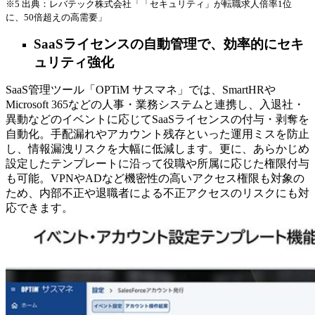
※5 出典：レバテック株式会社「「セキュリティ」が転職求人倍率1位
に、50倍超えの高需要」
SaaSライセンスの自動管理で、効率的にセキ
ュリティ強化
SaaS管理ツール「OPTiM サスマネ」では、SmartHRや
Microsoft 365などの人事・業務システムと連携し、入退社・
異動などのイベントに応じてSaaSライセンスの付与・剥奪を
自動化。手配漏れやアカウント残存といった運用ミスを防止
し、情報漏洩リスクを大幅に低減します。更に、あらかじめ
設定したテンプレートに沿って役職や所属に応じた権限付与
も可能。VPNやADなど機密性の高いアクセス権限も対象の
ため、内部不正や退職者による不正アクセスのリスクにも対
応できます。