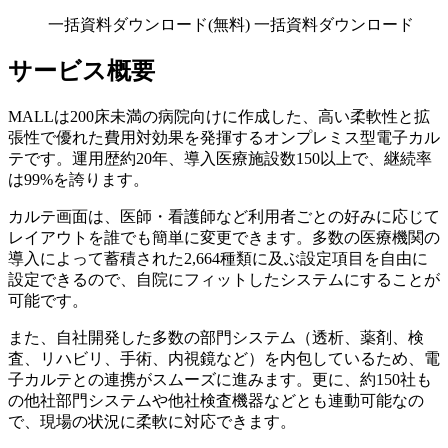
一括資料ダウンロード(無料)
一括資料ダウンロード
サービス概要
MALLは200床未満の病院向けに作成した、高い柔軟性と拡
張性で優れた費用対効果を発揮するオンプレミス型電子カル
テです。運用歴約20年、導入医療施設数150以上で、継続率
は99%を誇ります。
カルテ画面は、医師・看護師など利用者ごとの好みに応じて
レイアウトを誰でも簡単に変更できます。多数の医療機関の
導入によって蓄積された2,664種類に及ぶ設定項目を自由に
設定できるので、自院にフィットしたシステムにすることが
可能です。
また、自社開発した多数の部門システム（透析、薬剤、検
査、リハビリ、手術、内視鏡など）を内包しているため、電
子カルテとの連携がスムーズに進みます。更に、約150社も
の他社部門システムや他社検査機器などとも連動可能なの
で、現場の状況に柔軟に対応できます。