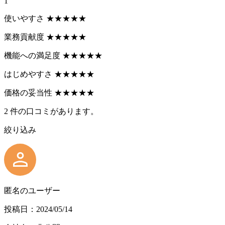
1
使いやすさ
★
★
★
★
★
業務貢献度
★
★
★
★
★
機能への満足度
★
★
★
★
★
はじめやすさ
★
★
★
★
★
価格の妥当性
★
★
★
★
★
2
件の口コミがあります。
絞り込み
匿名のユーザー
投稿日：2024/05/14