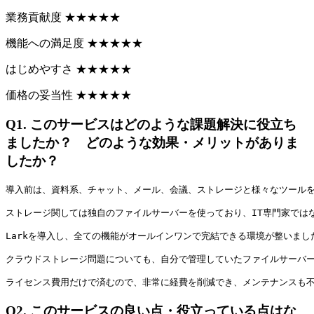
業務貢献度
★
★
★
★
★
機能への満足度
★
★
★
★
★
はじめやすさ
★
★
★
★
★
価格の妥当性
★
★
★
★
★
Q1.
このサービスはどのような課題解決に役立ち
ましたか？ どのような効果・メリットがありま
したか？
導入前は、資料系、チャット、メール、会議、ストレージと様々なツール
ストレージ関しては独自のファイルサーバーを使っており、IT専門家では
Larkを導入し、全ての機能がオールインワンで完結できる環境が整いまし
クラウドストレージ問題についても、自分で管理していたファイルサーバ
ライセンス費用だけで済むので、非常に経費を削減でき、メンテナンスも
Q2.
このサービスの良い点・役立っている点はな