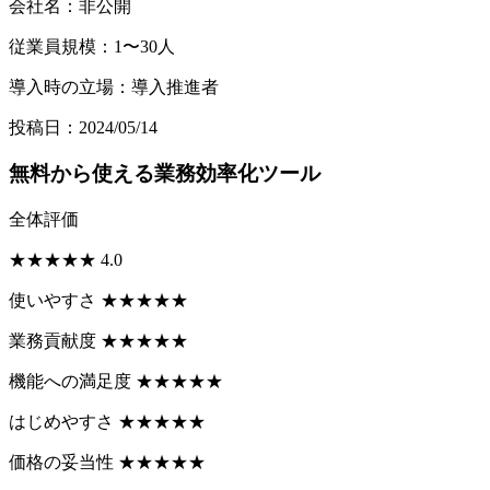
会社名：非公開
従業員規模：1〜30人
導入時の立場：導入推進者
投稿日：2024/05/14
無料から使える業務効率化ツール
全体評価
★
★
★
★
★
4.0
使いやすさ
★
★
★
★
★
業務貢献度
★
★
★
★
★
機能への満足度
★
★
★
★
★
はじめやすさ
★
★
★
★
★
価格の妥当性
★
★
★
★
★