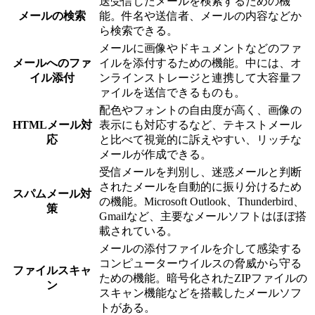
送受信したメールを検索するための機
メールの検索
能。件名や送信者、メールの内容などか
ら検索できる。
メールに画像やドキュメントなどのファ
メールへのファ
イルを添付するための機能。中には、オ
イル添付
ンラインストレージと連携して大容量フ
ァイルを送信できるものも。
配色やフォントの自由度が高く、画像の
HTMLメール対
表示にも対応するなど、テキストメール
応
と比べて視覚的に訴えやすい、リッチな
メールが作成できる。
受信メールを判別し、迷惑メールと判断
されたメールを自動的に振り分けるため
スパムメール対
の機能。Microsoft Outlook、Thunderbird、
策
Gmailなど、主要なメールソフトはほぼ搭
載されている。
メールの添付ファイルを介して感染する
コンピューターウイルスの脅威から守る
ファイルスキャ
ための機能。暗号化されたZIPファイルの
ン
スキャン機能などを搭載したメールソフ
トがある。