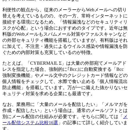
利便性の観点から、従来のメーラーからWebメールへの切り
替えを考えているものの、その一方、常時インターネットに
接続する環境になるため、「情報漏洩などのセキュリティリ
スクが心配」という場合におすすめのタイプです。近年は無
料版のWebメールもスパムメール対策やファルスキャンなど
の外部セキュリティ機能を搭載していますが、有料版はそれ
に加えて、不注意・過失によるウイルス感染や情報漏洩を防
ぐための内部対策も充実しているのが特徴。
たとえば、「CYBERMAIL Σ」は大量の外部宛てメールアド
レスを指定した場合、強制的に｢Bcc｣に自動変換する「Bcc
強制変換機能」やメール文中のクレジットカード情報などの
個人情報をチェックして、水際で食い止める「個人情報流出
防止機能」を搭載しています。万が一に備えた抜かりないセ
キュリティ対策を求める企業にも最適です。
なお、業務用に「大量のメールを配信したい」「メルマガを
作成・配信したい」という場合は、通常のメールソフトとは
別にメール配信の仕組みが必要です。そちらに関しては「
メ
ール配信システム比較16選
」の記事にて詳しく紹介していま
す。