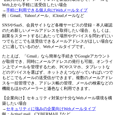
Web上から手軽に送受信したい場合
→
手軽に利用できる個人向けWebメールタイプ
例：Gmail、Yahoo!メール、iCloudメールなど
SNSやSaaS、会員サイトなど各種サービスの登録・本人確認
のため新しいメールアドレスを取得したい場合、もしくは、
副業をスタートするにあたって場所やデバイスを問わずにい
つでもどこでも送受信できるメールアドレスがほしい場合な
どに適しているのが、Webメールタイプです。
たとえば、「Gmail」なら簡単な手続きでGoogleアカウント
が取得でき、同時にメールアドレスの発行も可能。オンライ
ン上でメールを管理するため、PCやスマホ、タブレットな
どのデバイスを選ばず、ネットさえつながっていればいつで
もどこでもメールの送受信ができます。複数のメールアドレ
スを一括管理でき、アドレス帳の管理、メールの検索などの
機能もほかのメーラーと遜色なく利用できます。
【企業向け】セキュリティ対策が十分なWebメール環境を構
築したい場合
→
セキュリティに強みの企業向けWebメールタイプ
例：Active! mail、CYBERMAIL Σなど