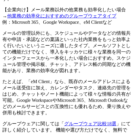
【企業向け】メール業務以外の他業務も効率化したい場合
→
他業務の効率化におすすめのグループウェアタイプ
例：Microsoft 365、Google Workspace、eM Clientなど
メールの管理以外にも、スケジュールやデータなどの情報共
有や申請・承認などの稟議といった社内業務をもっと効率よ
く行いたいというニーズに適したタイプ。メールソフトとし
ての機能だけでなく、導入をキッカケに様々な業務を同一の
インターフェースから一本化したい場合におすすめ。スケジ
ュール管理や掲示板、チャット、アドレス帳の同期などの機
能があり、業務の効率化が図れます。
たとえば、「eM Client」なら、既存のメールアドレスによる
メール送受信に加え、カレンダーやタスク、連絡先の管理を
はじめ、チャットやノート機能によって様々な情報の共有が
可能。Google WorkspaceやMicrosoft 365、Microsoft Outlookな
どのメールサービスとの互換性にも優れるため、乗り換えや
併用も検討できます。
グループウェアに関しては「
グループウェア比較18選
」にて
詳しく紹介しています。 機能や選び方だけでなく、無料で