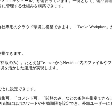
ための「Studioモジュール」が備わっています。一例として、
りに管理する仕組みを構築できます。
専用のクラウド環境に構築できます。「Twake Workpla
。
連携できます。
の連携に対応（有料版のみ）。たとえばTeams上からNextcloud
存の環境を活かした運用が実現します。
ごとに設定できます。
書共有時に「編集可」「コメント可」「閲覧のみ」などの条件を指定
送る際にはパスワードや有効期限を設定でき、外部ユーザーに