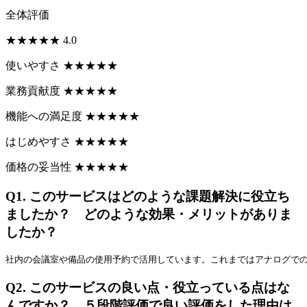
全体評価
★
★
★
★
★
4.0
使いやすさ
★
★
★
★
★
業務貢献度
★
★
★
★
★
機能への満足度
★
★
★
★
★
はじめやすさ
★
★
★
★
★
価格の妥当性
★
★
★
★
★
Q1.
このサービスはどのような課題解決に役立ち
ましたか？ どのような効果・メリットがありま
したか？
社内の会議室や備品の使用予約で活用しています。これまではアナログで
Q2.
このサービスの良い点・役立っている点はな
んですか？ ５段階評価で良い評価をした理由は