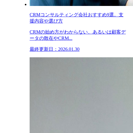
CRMコンサルティング会社おすすめ9選。支
援内容や選び方
CRMの始め方がわからない、あるいは顧客デ
ータの散在やCRM...
最終更新日：2026.01.30