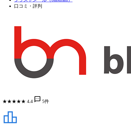
口コミ・評判
sms
★
★
★
★
★
4.4
5件