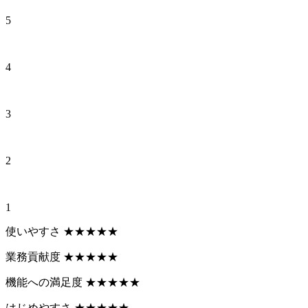
5
4
3
2
1
使いやすさ
★
★
★
★
★
業務貢献度
★
★
★
★
★
機能への満足度
★
★
★
★
★
はじめやすさ
★
★
★
★
★