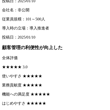
投稿日：2025/01/10
会社名：非公開
従業員規模：101～500人
導入時の立場：導入推進者
投稿日：2025/01/10
顧客管理の利便性が向上した
全体評価
★
★
★
★
★
3.0
使いやすさ
★
★
★
★
★
業務貢献度
★
★
★
★
★
機能への満足度
★
★
★
★
★
はじめやすさ
★
★
★
★
★