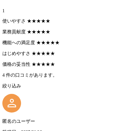
1
使いやすさ
★
★
★
★
★
業務貢献度
★
★
★
★
★
機能への満足度
★
★
★
★
★
はじめやすさ
★
★
★
★
★
価格の妥当性
★
★
★
★
★
4
件の口コミがあります。
絞り込み
匿名のユーザー