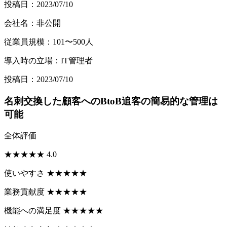
投稿日：2023/07/10
会社名：非公開
従業員規模：101〜500人
導入時の立場：IT管理者
投稿日：2023/07/10
名刺交換した顧客へのBtoB追客の簡易的な管理は
可能
全体評価
★
★
★
★
★
4.0
使いやすさ
★
★
★
★
★
業務貢献度
★
★
★
★
★
機能への満足度
★
★
★
★
★