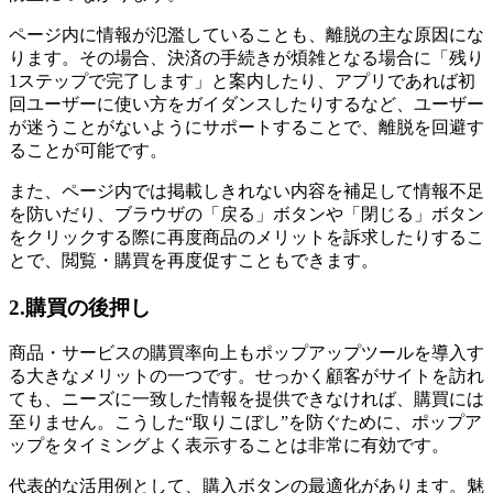
ページ内に情報が氾濫していることも、離脱の主な原因にな
ります。その場合、決済の手続きが煩雑となる場合に「残り
1ステップで完了します」と案内したり、アプリであれば初
回ユーザーに使い方をガイダンスしたりするなど、ユーザー
が迷うことがないようにサポートすることで、離脱を回避す
ることが可能です。
また、ページ内では掲載しきれない内容を補足して情報不足
を防いだり、ブラウザの「戻る」ボタンや「閉じる」ボタン
をクリックする際に再度商品のメリットを訴求したりするこ
とで、閲覧・購買を再度促すこともできます。
2.購買の後押し
商品・サービスの購買率向上もポップアップツールを導入す
る大きなメリットの一つです。せっかく顧客がサイトを訪れ
ても、ニーズに一致した情報を提供できなければ、購買には
至りません。こうした“取りこぼし”を防ぐために、ポップア
ップをタイミングよく表示することは非常に有効です。
代表的な活用例として、購入ボタンの最適化があります。魅