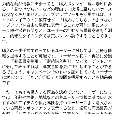
力的な商品情報に出会っても、購入ボタンが「遠い場所にあ
る」「見つけづらい」などの理由で、決済に至らないケース
は少なくありません。ポップアップツールを活用すれば、サ
イトのレイアウトに依存せず、「購入はこちら」のようなポ
ップアップを自由な場所に表示することが可能。更にスクロ
ール率や滞在時間など、ユーザーの行動から購買意欲を予測
し、的確なタイミングで購買ボタンへ誘導することもできま
す。
購入の一歩手前で迷っているユーザーに対しては、お得な情
報を提示することが可能です。ユーザーを初回・再訪に分類
し、「初回限定割引」「継続購入割引」などターゲットごと
に分けて表示すれば、購買意欲を更に後押しすることができ
るでしょう。キャンペーンそのものを認知しているユーザー
に対しては、「あと〇〇日」と期間を明示することも効果的
です。
また、そもそも購入する商品を決めていないユーザーに対し
ては、年齢や性別、地域などの各ユーザー情報に基づいたお
すすめのアイテムや似た属性を持つユーザーによく購入され
ている商品をポップアップ表示するなど、適切な商品提案が
有効。「どのようなものをお探しですか？」とチャットを表