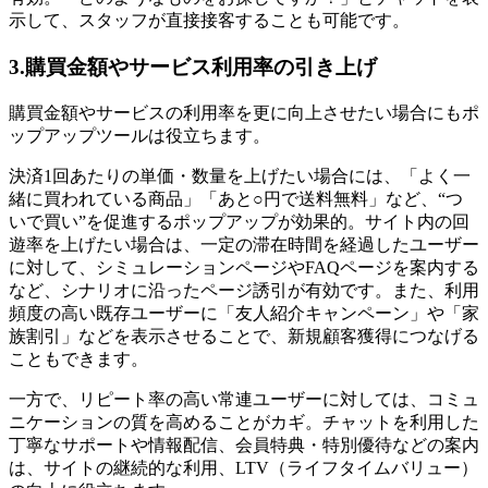
示して、スタッフが直接接客することも可能です。
3.購買金額やサービス利用率の引き上げ
購買金額やサービスの利用率を更に向上させたい場合にもポ
ップアップツールは役立ちます。
決済1回あたりの単価・数量を上げたい場合には、「よく一
緒に買われている商品」「あと○円で送料無料」など、“つ
いで買い”を促進するポップアップが効果的。サイト内の回
遊率を上げたい場合は、一定の滞在時間を経過したユーザー
に対して、シミュレーションページやFAQページを案内する
など、シナリオに沿ったページ誘引が有効です。また、利用
頻度の高い既存ユーザーに「友人紹介キャンペーン」や「家
族割引」などを表示させることで、新規顧客獲得につなげる
こともできます。
一方で、リピート率の高い常連ユーザーに対しては、コミュ
ニケーションの質を高めることがカギ。チャットを利用した
丁寧なサポートや情報配信、会員特典・特別優待などの案内
は、サイトの継続的な利用、LTV（ライフタイムバリュー）