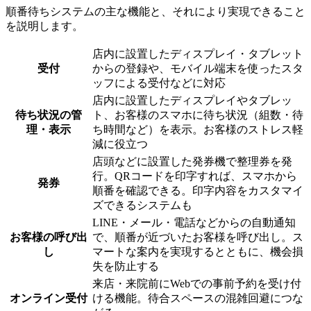
順番待ちシステムの主な機能と、それにより実現できること
を説明します。
店内に設置したディスプレイ・タブレット
受付
からの登録や、モバイル端末を使ったスタ
ッフによる受付などに対応
店内に設置したディスプレイやタブレッ
待ち状況の管
ト、お客様のスマホに待ち状況（組数・待
理・表示
ち時間など）を表示。お客様のストレス軽
減に役立つ
店頭などに設置した発券機で整理券を発
行。QRコードを印字すれば、スマホから
発券
順番を確認できる。印字内容をカスタマイ
ズできるシステムも
LINE・メール・電話などからの自動通知
お客様の呼び出
で、順番が近づいたお客様を呼び出し。ス
し
マートな案内を実現するとともに、機会損
失を防止する
来店・来院前にWebでの事前予約を受け付
オンライン受付
ける機能。待合スペースの混雑回避につな