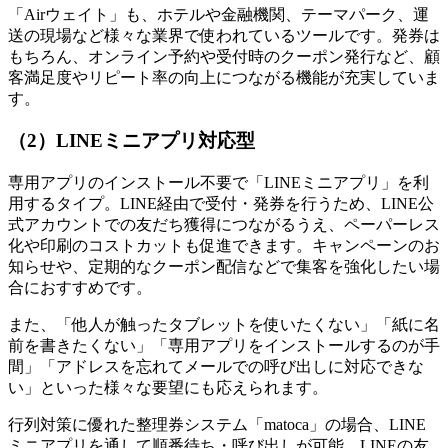
「Airウェイト」も、ホテルや金融機関、テーマパーク、運
送の現場など様々な業界で使われているツールです。発券は
もちろん、オンライン予約や受付時のクーポン発行など、顧
客満足度やリピート率の向上につながる機能が充実していま
す。
（2）LINEミニアプリ対応型
専用アプリのインストール不要で「LINEミニアプリ」を利
用するタイプ。LINE経由で受付・発券を行うため、LINE公
式アカウントでの友だち獲得につながるうえ、ペーパーレス
化や印刷のコストカットも促進できます。キャンペーンのお
知らせや、定期的なクーポン配信などで集客を強化したい場
合におすすめです。
また、「他人が触ったタブレットを使いたくない」「紙に名
前を書きたくない」「専用アプリをインストールするのが手
間」「アドレスを忘れてメールでの呼び出しに対応できな
い」といった様々な要望にも応えられます。
行列対策に優れた整理券システム「matoca」の場合、LINE
ミニアプリを通して順番待ち・呼び出しが可能。LINEの友