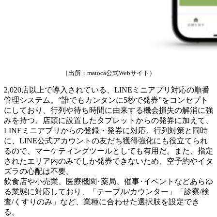
（出所：matoca公式Webサイト）
2,020店以上で導入されている、LINEミニアプリ対応の順番
管理システム。“誰でもカンタンに5秒で発券”をコンセプト
にしており、行列や待ち時間に由来する機会損失の解消に強
みを持つ。店頭に設置したタブレットからの発券に加えて、
LINEミニアプリからの登録・発券に対応。行列対策と同時
に、LINE公式アカウントの友だち獲得強化にも役立てられ
るので、マーケティングツールとしても有用だ。また、指定
されたエリア内のみでしか発券できないため、空予約やイタ
ズラの心配は不要。
飲食店や小売業、医療機関･薬局、催事･イベントなどあらゆ
る業態に対応しており、「テーブル/カウンター」「診察/検
査/くすりのみ」など、業種に合わせた選択肢を設定でき
る。