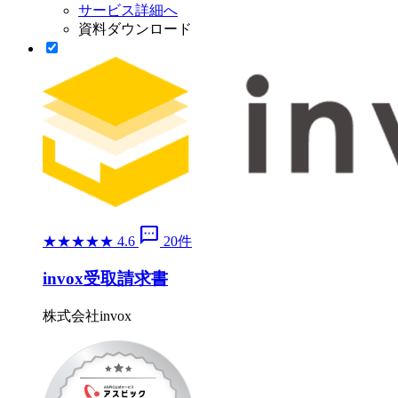
サービス詳細へ
資料ダウンロード
sms
★
★
★
★
★
4.6
20件
invox受取請求書
株式会社invox