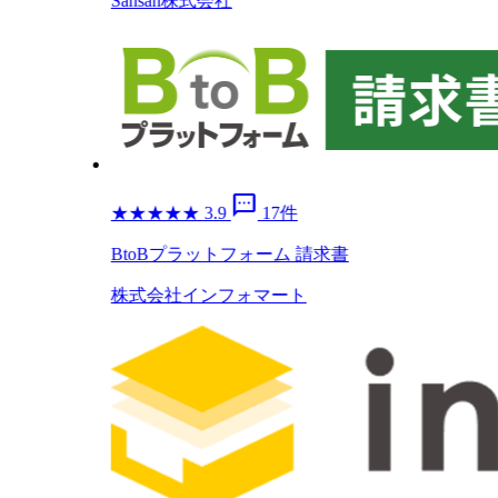
Sansan株式会社
sms
★
★
★
★
★
3.9
17件
BtoBプラットフォーム 請求書
株式会社インフォマート