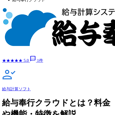
sms
★
★
★
★
★
5.0
1件
給与計算ソフト
給与奉行クラウドとは？料金
や機能・特徴を解説