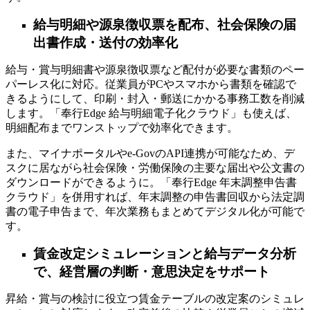
給与明細や源泉徴収票を配布、社会保険の届
出書作成・送付の効率化
給与・賞与明細書や源泉徴収票など配付が必要な書類のペー
パーレス化に対応。従業員がPCやスマホから書類を確認で
きるようにして、印刷・封入・郵送にかかる事務工数を削減
します。「奉行Edge 給与明細電子化クラウド」も使えば、
明細配布までワンストップで効率化できます。
また、マイナポータルやe-GovのAPI連携が可能なため、デ
スクに居ながら社会保険・労働保険の主要な届出や公文書の
ダウンロードができるように。「奉行Edge 年末調整申告書
クラウド」を併用すれば、年末調整の申告書回収から法定調
書の電子申告まで、年次業務もまとめてデジタル化が可能で
す。
賃金改定シミュレーションと給与データ分析
で、経営層の判断・意思決定をサポート
昇給・賞与の検討に役立つ賃金テーブルの改定案のシミュレ