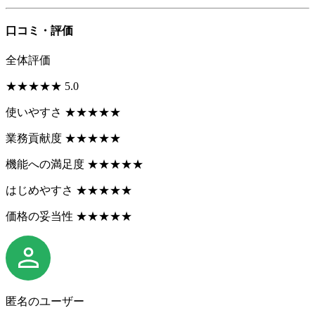
口コミ・評価
全体評価
★
★
★
★
★
5.0
使いやすさ
★
★
★
★
★
業務貢献度
★
★
★
★
★
機能への満足度
★
★
★
★
★
はじめやすさ
★
★
★
★
★
価格の妥当性
★
★
★
★
★
匿名のユーザー