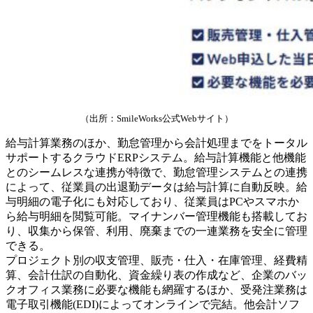
（出所：SmileWorks公式Webサイト）
給与計算業務のほか、勤怠管理から会計処理までをトータル
サポートするクラウドERPシステム。給与計算機能と他機能
とのシームレスな連携が特徴で、勤怠管理システムとの連携
によって、従業員の出退勤データは給与計算に自動反映。給
与明細の電子化にも対応しており、従業員はPCやスマホか
ら給与明細を閲覧可能。マイナンバー管理機能も搭載してお
り、収集から保管、利用、廃棄までの一連業務を安全に管理
できる。
プロジェクト別の収支管理、販売・仕入・在庫管理、経費精
算、会計仕訳の自動化、資金繰り表の作成など、企業のバッ
クオフィス業務に必要な機能も網羅するほか、受発注業務は
電子取引機能(EDI)によってオンラインで完結。他会計ソフ