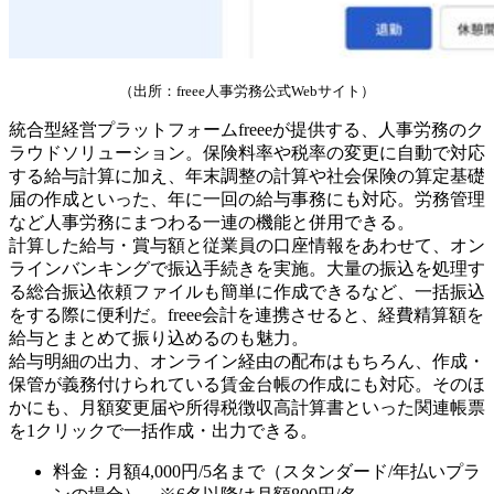
（出所：freee人事労務公式Webサイト）
統合型経営プラットフォームfreeeが提供する、人事労務のク
ラウドソリューション。保険料率や税率の変更に自動で対応
する給与計算に加え、年末調整の計算や社会保険の算定基礎
届の作成といった、年に一回の給与事務にも対応。労務管理
など人事労務にまつわる一連の機能と併用できる。
計算した給与・賞与額と従業員の口座情報をあわせて、オン
ラインバンキングで振込手続きを実施。大量の振込を処理す
る総合振込依頼ファイルも簡単に作成できるなど、一括振込
をする際に便利だ。freee会計を連携させると、経費精算額を
給与とまとめて振り込めるのも魅力。
給与明細の出力、オンライン経由の配布はもちろん、作成・
保管が義務付けられている賃金台帳の作成にも対応。そのほ
かにも、月額変更届や所得税徴収高計算書といった関連帳票
を1クリックで一括作成・出力できる。
料金：月額4,000円/5名まで（スタンダード/年払いプラ