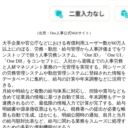
（出所：One人事公式Webサイト）
大手企業や官公庁などにおける有償利用ユーザー数が60万人
以上にのぼる、労務・勤怠・給与管理から人事評価までをワ
ンストップで担う人事労務システム。「One ID」「One UI」
「One DB」をコンセプトに、入社から退職までの人事労務
と人材マネジメント業務の一元管理を実現する。同シリーズ
の労務管理システムや勤怠管理システムに登録された情報を
データベースに集約し、給与の計算や年末調整などに活用で
きる。
月給や時給など複数の給与体系に対応し、控除や賞与なども
含めて従業員の情報に基づき自動で算出。年末調整もデータ
連携されるので、最低限の情報入力で計算が完了する。給与
明細書や源泉徴収票はもちろん、税務署への提出が必要な帳
票も自動で生成。ほかにも、明細公開時の通知、前月と当月
の給与額対比表など、給与に関わる業務をスムーズに処理す
るための多彩な便利機能がそろう。