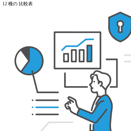
12
種の
比較表