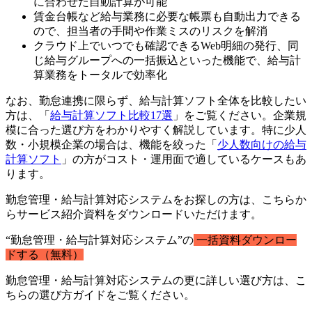
に合わせた自動計算が可能
賃金台帳など給与業務に必要な帳票も自動出力できる
ので、担当者の手間や作業ミスのリスクを解消
クラウド上でいつでも確認できるWeb明細の発行、同
じ給与グループへの一括振込といった機能で、給与計
算業務をトータルで効率化
なお、勤怠連携に限らず、給与計算ソフト全体を比較したい
方は、「
給与計算ソフト比較17選
」をご覧ください。企業規
模に合った選び方をわかりやすく解説しています。特に少人
数・小規模企業の場合は、機能を絞った「
少人数向けの給与
計算ソフト
」の方がコスト・運用面で適しているケースもあ
ります。
勤怠管理・給与計算対応システムをお探しの方は、こちらか
らサービス紹介資料をダウンロードいただけます。
“勤怠管理・給与計算対応システム”の
一括資料ダウンロー
ドする（無料）
勤怠管理・給与計算対応システムの更に詳しい選び方は、こ
ちらの選び方ガイドをご覧ください。