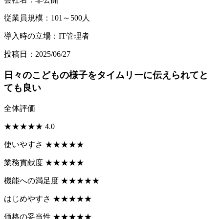
従業員規模：101～500人
導入時の立場：IT管理者
投稿日：2025/06/27
日々のこどもの様子をタイムリーに伝えられてと
ても良い
全体評価
★
★
★
★
★
4.0
使いやすさ
★
★
★
★
★
業務貢献度
★
★
★
★
★
機能への満足度
★
★
★
★
★
はじめやすさ
★
★
★
★
★
価格の妥当性
★
★
★
★
★