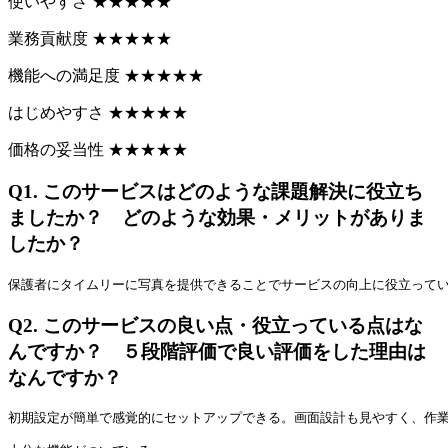
使いやすさ
★
★
★
★
★
業務貢献度
★
★
★
★
★
機能への満足度
★
★
★
★
★
はじめやすさ
★
★
★
★
★
価格の妥当性
★
★
★
★
★
Q1.
このサービスはどのような課題解決に役立ち
ましたか？ どのような効果・メリットがありま
したか？
保護者にタイムリーに写真を提供できることでサービスの向上に役立って
Q2.
このサービスの良い点・役立っている点はな
んですか？ ５段階評価で良い評価をした理由は
なんですか？
初期設定が簡単で感覚的にセットアップできる。画面設計も見やすく、作