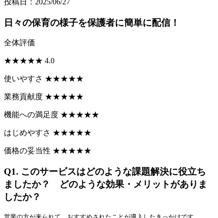
投稿日：2025/06/27
日々の保育の様子を保護者に簡単に配信！
全体評価
★
★
★
★
★
4.0
使いやすさ
★
★
★
★
★
業務貢献度
★
★
★
★
★
機能への満足度
★
★
★
★
★
はじめやすさ
★
★
★
★
★
価格の妥当性
★
★
★
★
★
Q1.
このサービスはどのような課題解決に役立ち
ましたか？ どのような効果・メリットがありま
したか？
営業の方が来られて、おすすめされたことが導入したきっかけです。