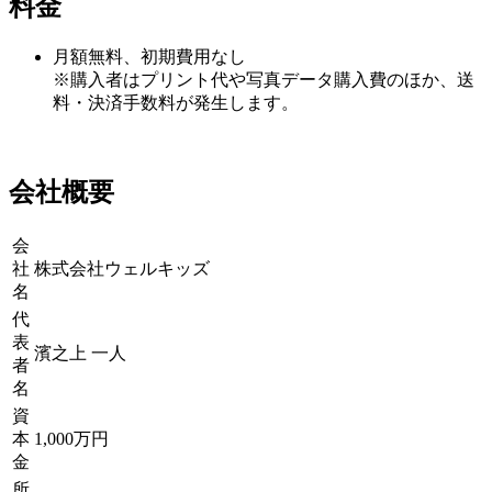
料金
月額無料、初期費用なし
※購入者はプリント代や写真データ購入費のほか、送
料・決済手数料が発生します。
会社概要
会
社
株式会社ウェルキッズ
名
代
表
濱之上 一人
者
名
資
本
1,000万円
金
所