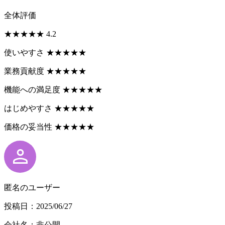
全体評価
★
★
★
★
★
4.2
使いやすさ
★
★
★
★
★
業務貢献度
★
★
★
★
★
機能への満足度
★
★
★
★
★
はじめやすさ
★
★
★
★
★
価格の妥当性
★
★
★
★
★
匿名のユーザー
投稿日：2025/06/27
会社名：非公開