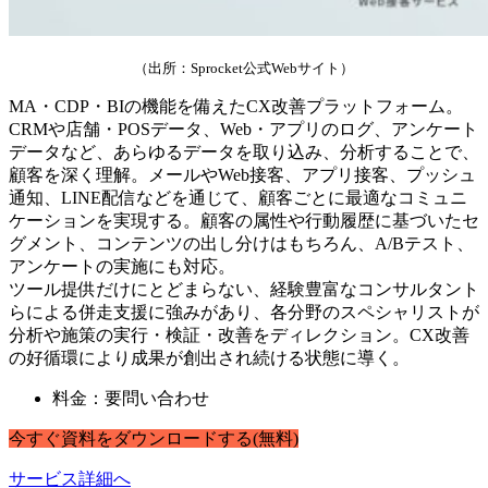
（出所：Sprocket公式Webサイト）
MA・CDP・BIの機能を備えたCX改善プラットフォーム。
CRMや店舗・POSデータ、Web・アプリのログ、アンケート
データなど、あらゆるデータを取り込み、分析することで、
顧客を深く理解。メールやWeb接客、アプリ接客、プッシュ
通知、LINE配信などを通じて、顧客ごとに最適なコミュニ
ケーションを実現する。顧客の属性や行動履歴に基づいたセ
グメント、コンテンツの出し分けはもちろん、A/Bテスト、
アンケートの実施にも対応。
ツール提供だけにとどまらない、経験豊富なコンサルタント
らによる併走支援に強みがあり、各分野のスペシャリストが
分析や施策の実行・検証・改善をディレクション。CX改善
の好循環により成果が創出され続ける状態に導く。
料金：要問い合わせ
今すぐ
資料
を
ダウンロードする
(無料)
サービス詳細へ