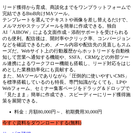
リード獲得から育成、商談化までをワンプラットフォームで
完結できるBtoB向けMAツール。
テンプレートを選んでテキストや画像を差し替えるだけで、
メルマガやステップメールを簡単に作成できる。独自
AI「AIBOW」による文面作成・添削サポートを受けられる
のも便利。配信後は、開封率やクリック率、コンバージョン
などを確認できるため、メール内容や配信先の見直しもスム
ーズだ。Webサイト上の行動履歴からホットリードを自動検
知して営業へ通知する機能や、SSFA、CRMなどの外部ツー
ル連携によるワークフロー機能も搭載し、リード対応をはじ
めとした業務効率化にも貢献する。
また、MAツールでありながら「圧倒的に使いやすいCMS」
を標準搭載しているのも特長。専門知識がなくても、LPや
Webフォーム、セミナー集客ページをドラッグ＆ドロップで
「見たまま」簡単に作成でき、スピーディーにリード獲得施
策を展開できる。
料金：月額80,000円～、初期費用30,000円
今すぐ
資料
を
ダウンロードする
(無料)