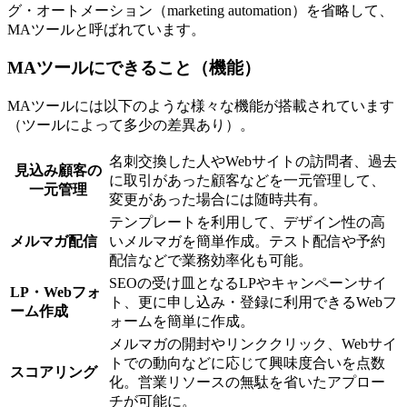
グ・オートメーション（marketing automation）を省略して、
MAツールと呼ばれています。
MAツールにできること（機能）
MAツールには以下のような様々な機能が搭載されています
（ツールによって多少の差異あり）。
名刺交換した人やWebサイトの訪問者、過去
見込み顧客の
に取引があった顧客などを一元管理して、
一元管理
変更があった場合には随時共有。
テンプレートを利用して、デザイン性の高
メルマガ配信
いメルマガを簡単作成。テスト配信や予約
配信などで業務効率化も可能。
SEOの受け皿となるLPやキャンペーンサイ
LP・Webフォ
ト、更に申し込み・登録に利用できるWebフ
ーム作成
ォームを簡単に作成。
メルマガの開封やリンククリック、Webサイ
トでの動向などに応じて興味度合いを点数
スコアリング
化。営業リソースの無駄を省いたアプロー
チが可能に。