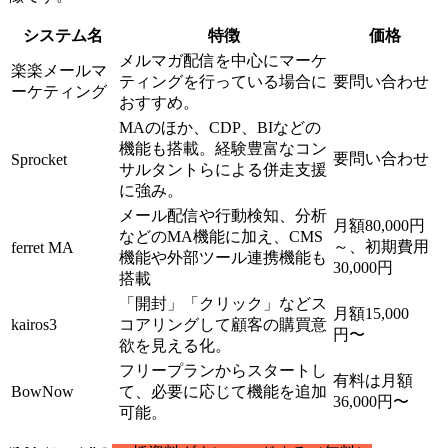
システム名
特徴
価格
メルマガ配信を中心にマーケ
楽楽メールマ
ティングを行っている場合に
要問い合わせ
ーケティング
おすすめ。
MAのほか、CDP、BIなどの
機能も搭載。経験豊富なコン
要問い合わせ
Sprocket
サルタントらによる併走支援
に強み。
メール配信や行動検知、分析
月額80,000円
などのMA機能に加え、CMS
～、初期費用
ferret MA
機能や外部ツール連携機能も
30,000円
搭載
「開封」「クリック」などス
月額15,000
kairos3
コアリングして顧客の購買意
円〜
欲を見える化。
フリープランからスタートし
有料は月額
BowNow
て、必要に応じて機能を追加
36,000円〜
可能。