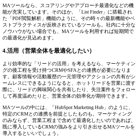
MAツールなら、スコアリングやアプローチ最適化などの機
能が充実しています。そのほか、「List Finder」に搭載され
た「PDF閲覧解析」機能のように、その時々の最新機能やベ
ストプラクティスが反映されているツールも。社内に十分な
ノウハウがない場合でも、MAツールを利用すれば短期間で
の最適化が見込めます。
4.活用（営業全体を最適化したい）
より効率的な「リードの活用」を考えるなら、マーケティン
グの後工程を受け持つCRMやSFAとの連携が必要になりま
す。顧客情報や活動履歴の一元管理やアクションの共有がシ
ームレスにできるようになると、ホットリードを営業に渡す
際に、リードの興味関心を共有したり、失注案件をフォロー
して再度温めたりと、営業全体の効率化が期待できます。
MAツールの中には、「HubSpot Marketing Hub」のように、
特定のCRMとの連携を前提としたものも。マーケティング
のみならず、営業工程まで含めて最適化したいのであれば、
既に導入しているCRMの強みをより引き出せるMAツールを
導入するといいでしょう。