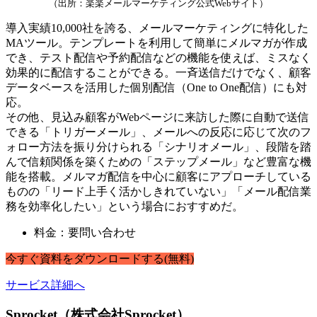
（出所：楽楽メールマーケティング公式Webサイト）
導入実績10,000社を誇る、メールマーケティングに特化した
MAツール。テンプレートを利用して簡単にメルマガが作成
でき、テスト配信や予約配信などの機能を使えば、ミスなく
効果的に配信することができる。一斉送信だけでなく、顧客
データベースを活用した個別配信（One to One配信）にも対
応。
その他、見込み顧客がWebページに来訪した際に自動で送信
できる「トリガーメール」、メールへの反応に応じて次のフ
ォロー方法を振り分けられる「シナリオメール」、段階を踏
んで信頼関係を築くための「ステップメール」など豊富な機
能を搭載。メルマガ配信を中心に顧客にアプローチしている
ものの「リード上手く活かしきれていない」「メール配信業
務を効率化したい」という場合におすすめだ。
料金：要問い合わせ
今すぐ
資料
を
ダウンロードする
(無料)
サービス詳細へ
Sprocket（株式会社Sprocket）