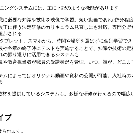
ーニングシステムには、主に下記のような機能があります。
職に必要な知識や技術を映像で学習。短い動画であれば5分程
改正に伴う法定研修のカリキュラム見直しにも対応。専門分野
追加される
やタブレット、スマホから、時間や場所を選ばずに個別学習で
後や各章の終了時にテストを実施することで、知識や技術の定
れの振り返りに活用できるシステムも
長や教育担当者が職員の受講状況を管理。いつ、誰が、どこま
テムによってはオリジナル動画や資料の公開が可能。入社時の
る
教材を提供しているシステムも。多様な研修が行えるので幅広
イプ
けられます。