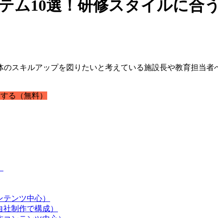
テム10選！研修スタイルに合
体のスキルアップを図りたいと考えている施設長や教育担当者
。
する（無料）
）
ンテンツ中心）
自社制作で構成）