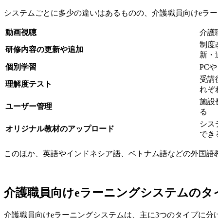
システムごとに多少の違いはあるものの、介護職員向けeラ
動画視聴
介護
制度
研修内容の更新や追加
新・
個別学習
PC
受講
理解度テスト
れぞ
施設
ユーザー管理
る
シス
オリジナル教材のアップロード
でき
このほか、英語やインドネシア語、ベトナム語などの外国語
介護職員向けeラーニングシステムのタ
介護職員向けeラーニングシステムは、主に3つのタイプに分