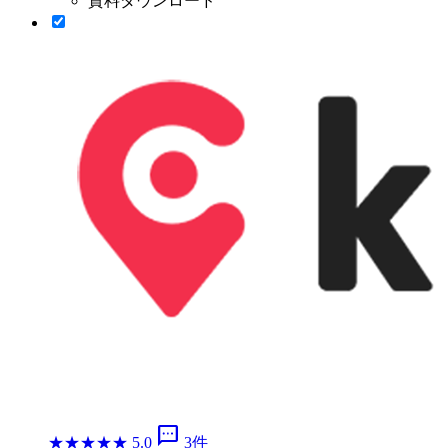
資料ダウンロード
sms
★
★
★
★
★
5.0
3件